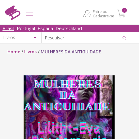
0
Entre ou
Cadastre-se
Brasil
Portugal
España
Deutschland
Home
/
Livros
/
MULHERES DA ANTIGUIDADE