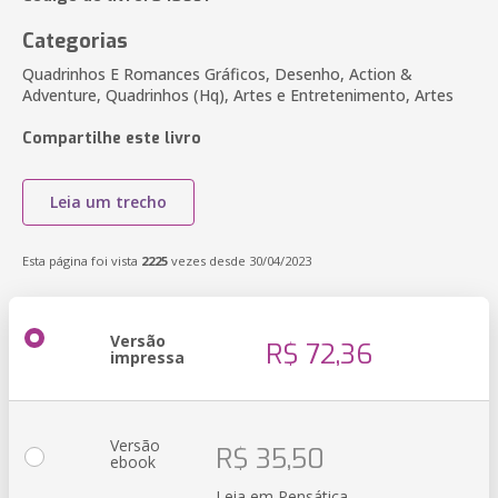
Categorias
Quadrinhos E Romances Gráficos, Desenho, Action &
Adventure, Quadrinhos (Hq), Artes e Entretenimento, Artes
Compartilhe este livro
Leia um trecho
Esta página foi vista
2225
vezes desde 30/04/2023
Versão
R$ 72,36
impressa
Versão
R$ 35,50
ebook
Leia em Pensática