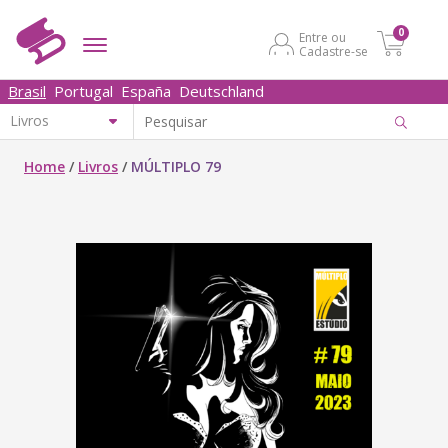
0
Entre ou
Cadastre-se
Brasil
Portugal
España
Deutschland
Home
/
Livros
/
MÚLTIPLO 79