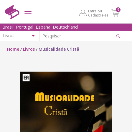
0
Entre ou
Cadastre-se
Brasil
Portugal
España
Deutschland
Home
/
Livros
/
Musicalidade Cristã