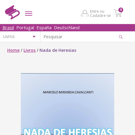
0
Entre ou
Cadastre-se
Brasil
Portugal
España
Deutschland
Home
/
Livros
/
Nada de Heresias