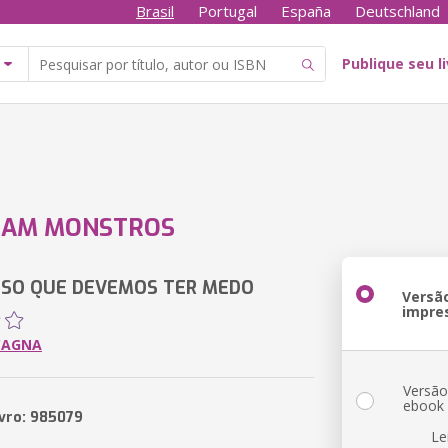
Brasil
Portugal
España
Deutschland
Publique seu l
RAM MONSTROS
ISSO QUE DEVEMOS TER MEDO
Versã
impre
CAGNA
Versã
ebook
ivro: 985079
Le