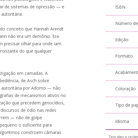
ar de sistemas de opressão — e
ISBN
autoritária.
Número de
e do conceito que Hannah Arendt
hmann não era um demônio. Era
Edição
m precisar olhar para onde iam.
rorizante do que qualquer
Formato
Acabamen
vestigação em camadas. A
bediência, de Asch sobre
autoritária por Adorno — não
Coloração
grafias de mecanismos ativos no
ização que precedem genocídios,
Tipo de pa
discursos de ódio nas redes
morrem — não de golpe
Idioma
pequeno o suficiente para
s algoritmos constroem câmaras
Tem algo a reclam