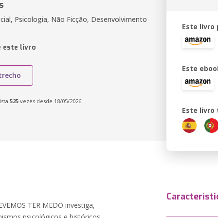
s
ocial, Psicologia, Não Ficção, Desenvolvimento
Este livro
 este livro
Este eboo
trecho
ista
525
vezes desde 18/05/2026
Este livr
Característi
VEMOS TER MEDO investiga,
nismos psicológicos e históricos