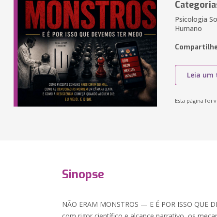
Categoria
Psicologia S
Humano
Compartilhe
Leia um 
Esta página foi v
Sinopse
NÃO ERAM MONSTROS — E É POR ISSO QUE DE
com rigor científico e alcance narrativo, os meca