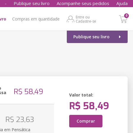
-
Publique seu livro
Acompanhe seus pedidos
Ajuda
0
Entre ou
ivro
Compras em quantidade
Cadastre-se
Publique seu livro
o
R$ 58,49
ssa
Valor total:
R$ 58,49
o
R$ 23,63
Comprar
ia em Pensática