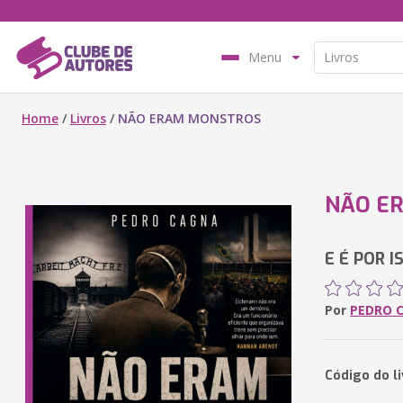
Menu
Home
/
Livros
/
NÃO ERAM MONSTROS
NÃO E
E É POR 
Por
PEDRO 
Código do l