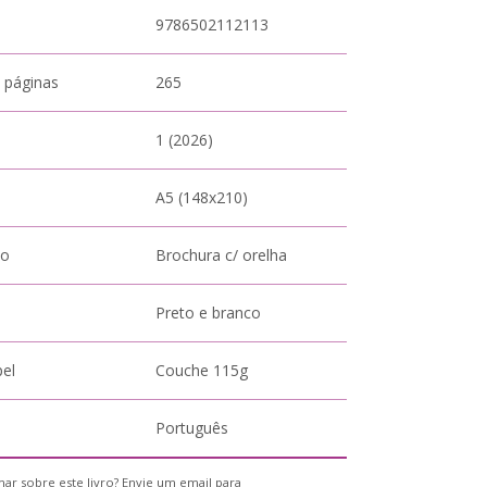
9786502112113
 páginas
265
1 (2026)
A5 (148x210)
to
Brochura c/ orelha
Preto e branco
pel
Couche 115g
Português
ar sobre este livro? Envie um email para