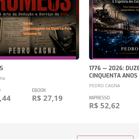
S
1776 — 2026: DUZ
CINQUENTA ANOS
gna
PEDRO CAGNA
O
EBOOK
,44
R$ 27,19
IMPRESSO
R$ 52,62