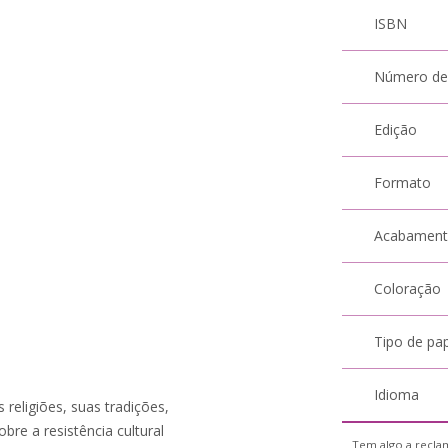
ISBN
Número de
Edição
Formato
Acabamen
Coloração
Tipo de pa
Idioma
 religiões, suas tradições,
obre a resistência cultural
Tem algo a reclam