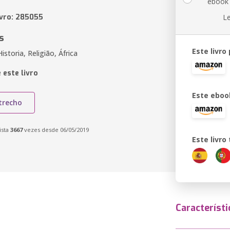
ebook
ivro: 285055
L
s
Este livro
istoria, Religião, África
 este livro
Este eboo
trecho
ista
3667
vezes desde 06/05/2019
Este livr
Característi