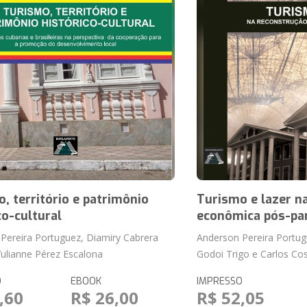
, território e patrimônio
Turismo e lazer n
co-cultural
econômica pós-pa
Pereira Portuguez, Diamiry Cabrera
Anderson Pereira Portug
ulianne Pérez Escalona
Godoi Trigo e Carlos Co
O
EBOOK
IMPRESSO
,60
R$ 26,00
R$ 52,05