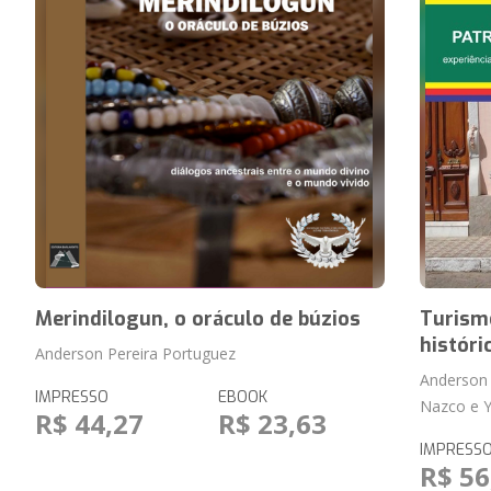
Merindilogun, o oráculo de búzios
Turismo
históri
Anderson Pereira Portuguez
Anderson 
IMPRESSO
EBOOK
Nazco e Y
R$ 44,27
R$ 23,63
IMPRESS
R$ 56