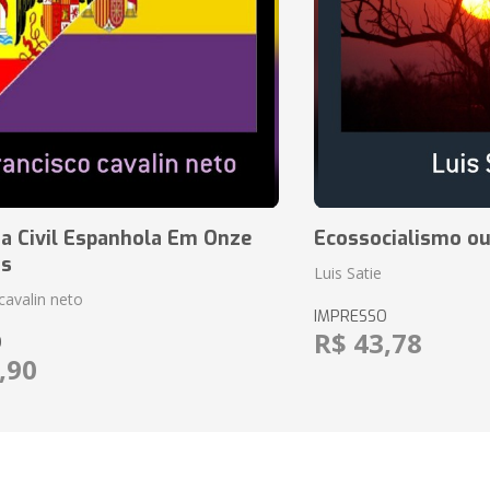
a Civil Espanhola Em Onze
Ecossocialismo ou
as
Luis Satie
cavalin neto
IMPRESSO
R$ 43,78
O
,90