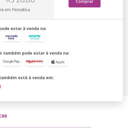
R$ 26,00
Comprar
eia em Pensática
 pode estar à venda na:
k também pode estar à venda na:
o também está à venda em:
cas