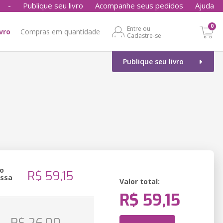
-
Publique seu livro
Acompanhe seus pedidos
Ajuda
0
Entre ou
ivro
Compras em quantidade
Cadastre-se
Publique seu livro
o
R$ 59,15
essa
Valor total:
R$ 59,15
o