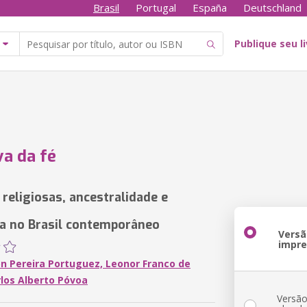
Brasil
Portugal
España
Deutschland
Publique seu l
va da fé
 religiosas, ancestralidade e
ia no Brasil contemporâneo
Versã
impr
n Pereira Portuguez, Leonor Franco de
rlos Alberto Póvoa
Versã