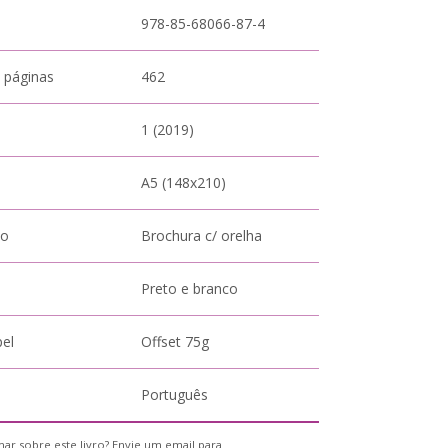
978-85-68066-87-4
 páginas
462
1 (2019)
A5 (148x210)
to
Brochura c/ orelha
Preto e branco
pel
Offset 75g
Português
ar sobre este livro? Envie um email para