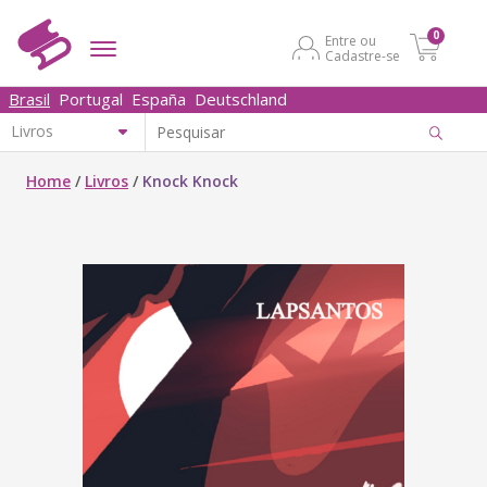
0
Entre ou
Cadastre-se
Brasil
Portugal
España
Deutschland
Home
/
Livros
/
Knock Knock