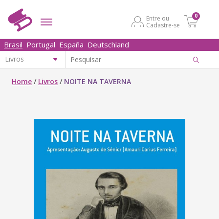
0
Entre ou
Cadastre-se
Brasil
Portugal
España
Deutschland
Home
/
Livros
/
NOITE NA TAVERNA