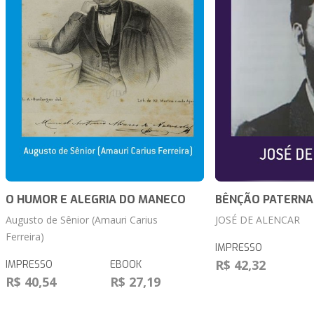
O HUMOR E ALEGRIA DO MANECO
BÊNÇÃO PATERNA
Augusto de Sênior (Amauri Carius
JOSÉ DE ALENCAR
Ferreira)
IMPRESSO
R$ 42,32
IMPRESSO
EBOOK
R$ 40,54
R$ 27,19