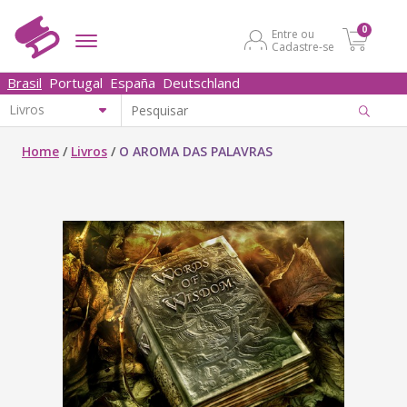
0
Entre ou
Cadastre-se
Brasil
Portugal
España
Deutschland
Home
/
Livros
/
O AROMA DAS PALAVRAS