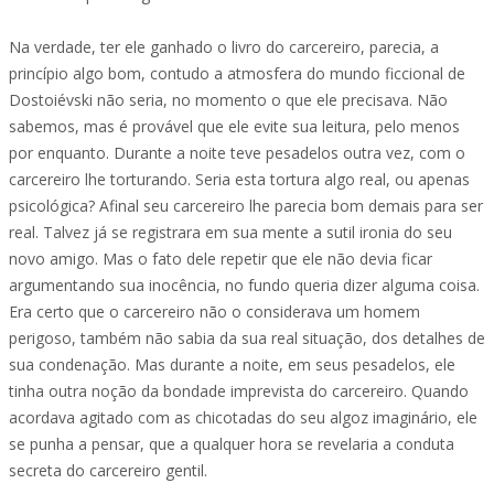
Na verdade, ter ele ganhado o livro do carcereiro, parecia, a
princípio algo bom, contudo a atmosfera do mundo ficcional de
Dostoiévski não seria, no momento o que ele precisava. Não
sabemos, mas é provável que ele evite sua leitura, pelo menos
por enquanto. Durante a noite teve pesadelos outra vez, com o
carcereiro lhe torturando. Seria esta tortura algo real, ou apenas
psicológica? Afinal seu carcereiro lhe parecia bom demais para ser
real. Talvez já se registrara em sua mente a sutil ironia do seu
novo amigo. Mas o fato dele repetir que ele não devia ficar
argumentando sua inocência, no fundo queria dizer alguma coisa.
Era certo que o carcereiro não o considerava um homem
perigoso, também não sabia da sua real situação, dos detalhes de
sua condenação. Mas durante a noite, em seus pesadelos, ele
tinha outra noção da bondade imprevista do carcereiro. Quando
acordava agitado com as chicotadas do seu algoz imaginário, ele
se punha a pensar, que a qualquer hora se revelaria a conduta
secreta do carcereiro gentil.