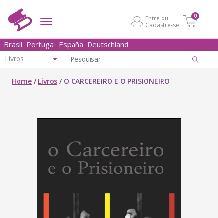
0
Entre ou
Cadastre-se
Brasil
Portugal
España
Deutschland
Home
/
Livros
/
O CARCEREIRO E O PRISIONEIRO