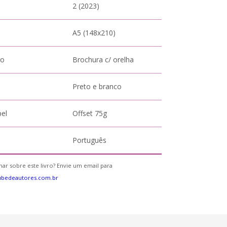
2 (2023)
A5 (148x210)
to
Brochura c/ orelha
Preto e branco
pel
Offset 75g
Português
ar sobre este livro? Envie um email para
ubedeautores.com.br