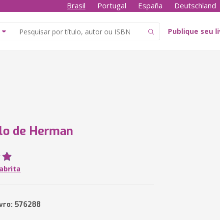
Brasil
Portugal
España
Deutschland
Publique seu l
lo de Herman
abrita
ivro: 576288