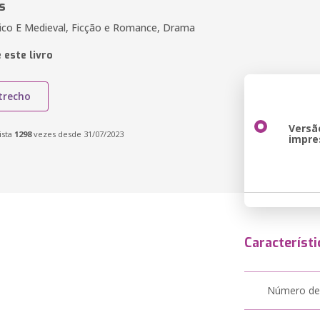
s
sico E Medieval, Ficção e Romance, Drama
 este livro
trecho
Versã
ista
1298
vezes desde 31/07/2023
impre
Característi
Número de