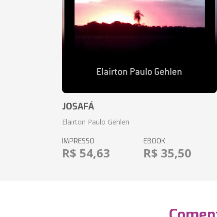
JOSAFÁ
Elairton Paulo Gehlen
IMPRESSO
EBOOK
R$ 54,63
R$ 35,50
Coment