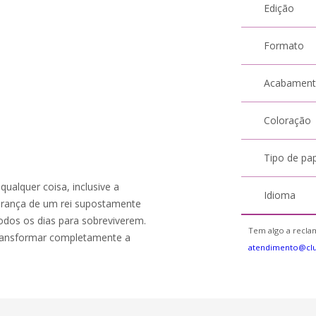
Edição
Formato
Acabamen
Coloração
Tipo de pa
alquer coisa, inclusive a
Idioma
derança de um rei supostamente
dos os dias para sobreviverem.
Tem algo a reclam
transformar completamente a
atendimento@cl