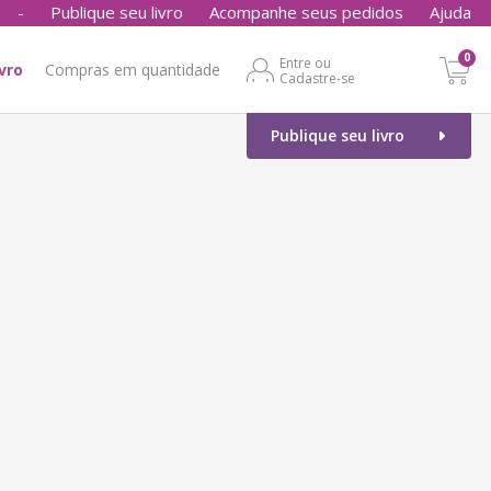
-
Publique seu livro
Acompanhe seus pedidos
Ajuda
0
Entre ou
ivro
Compras em quantidade
Cadastre-se
Publique seu livro