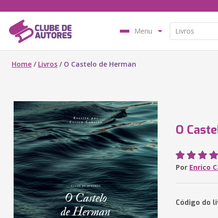
Menu
Home
/
Livros
/
O Castelo de Herman
O Caste
Por
Enrico C
Código do l