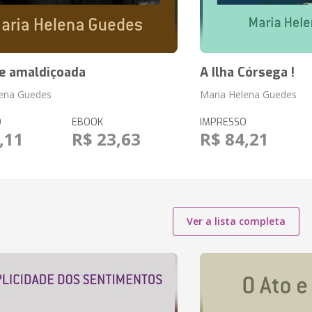
de amaldiçoada
A Ilha Córsega !
lena Guedes
Maria Helena Guedes
O
EBOOK
IMPRESSO
,11
R$ 23,63
R$ 84,21
Ver a lista completa