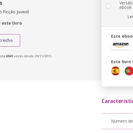
s
Versão
ebook
 Ficção Juvenil
Le
 este livro
Este eboo
trecho
ista
6941
vezes desde 29/11/2015
Este livr
Característi
Número de