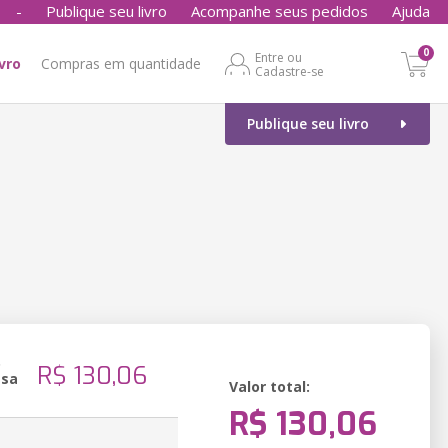
-
Publique seu livro
Acompanhe seus pedidos
Ajuda
0
Entre ou
ivro
Compras em quantidade
Cadastre-se
Publique seu livro
o
R$ 130,06
ssa
Valor total:
R$ 130,06