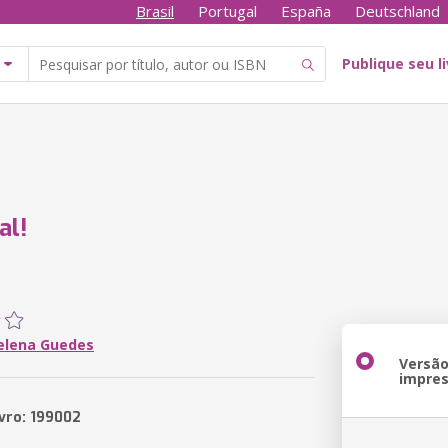
Brasil
Portugal
España
Deutschland
Publique seu l
al!
elena Guedes
Versã
impre
ivro: 199002