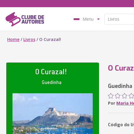
Menu
Home
/
Livros
/
O Curazal!
O Curaz
Guedinha
Por
Maria H
Código do l