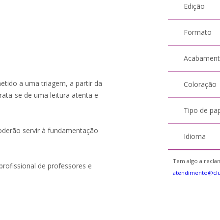
Edição
Formato
Acabamen
etido a uma triagem, a partir da
Coloração
Trata-se de uma leitura atenta e
Tipo de pa
oderão servir à fundamentação
Idioma
Tem algo a reclam
profissional de professores e
atendimento@cl