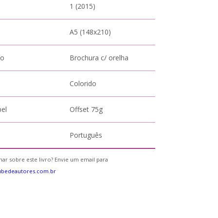
1 (2015)
A5 (148x210)
to
Brochura c/ orelha
Colorido
pel
Offset 75g
Português
ar sobre este livro? Envie um email para
ubedeautores.com.br