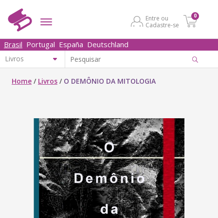
0
Entre ou
Cadastre-se
Brasil
Portugal
España
Deutschland
Home
/
Livros
/
O DEMÔNIO DA MITOLOGIA