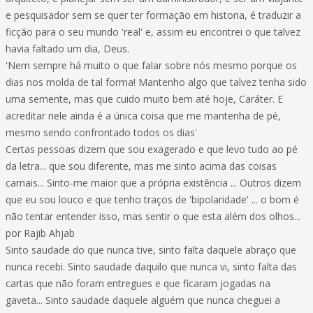
e pesquisador sem se quer ter formação em historia, é traduzir a
ficção para o seu mundo 'real' e, assim eu encontrei o que talvez
havia faltado um dia, Deus.
'Nem sempre há muito o que falar sobre nós mesmo porque os
dias nos molda de tal forma! Mantenho algo que talvez tenha sido
uma semente, mas que cuido muito bem até hoje, Caráter. E
acreditar nele ainda é a única coisa que me mantenha de pé,
mesmo sendo confrontado todos os dias'
Certas pessoas dizem que sou exagerado e que levo tudo ao pé
da letra... que sou diferente, mas me sinto acima das coisas
carnais... Sinto-me maior que a própria existência ... Outros dizem
que eu sou louco e que tenho traços de 'bipolaridade' ... o bom é
não tentar entender isso, mas sentir o que esta além dos olhos...
por Rajib Ahjab
Sinto saudade do que nunca tive, sinto falta daquele abraço que
nunca recebi. Sinto saudade daquilo que nunca vi, sinto falta das
cartas que não foram entregues e que ficaram jogadas na
gaveta... Sinto saudade daquele alguém que nunca cheguei a