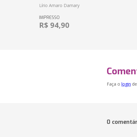
Lírio Amaro Damary
IMPRESSO
R$ 94,90
Coment
Faça o
login
dei
0 comentár