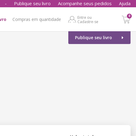
-
Publique seu livro
Acompanhe seus pedidos
Ajuda
0
Entre ou
ivro
Compras em quantidade
Cadastre-se
Publique seu livro