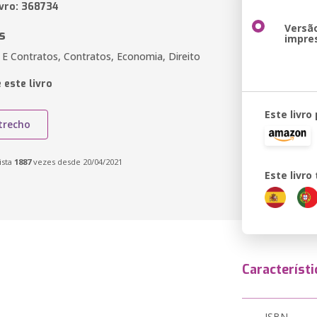
ivro: 368734
Versã
s
impre
 E Contratos, Contratos, Economia, Direito
 este livro
Este livro
trecho
ista
1887
vezes desde 20/04/2021
Este livr
Característi
ISBN