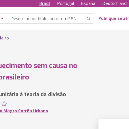
Brasil
Portugal
España
Deutschland
Publique seu l
leiro
uecimento sem causa no
brasileiro
unitária à teoria da divisão
o Magro Corrêa Urbano