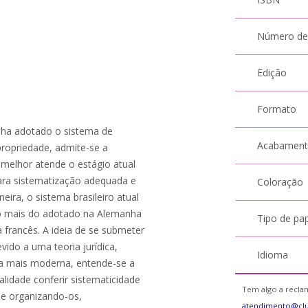
Número de
Edição
Formato
nha adotado o sistema de
Acabamen
propriedade, admite-se a
l melhor atende o estágio atual
 para sistematização adequada e
Coloração
eira, o sistema brasileiro atual
o mais do adotado na Alemanha
Tipo de pa
 francês. A ideia de se submeter
ido a uma teoria jurídica,
Idioma
é a mais moderna, entende-se a
alidade conferir sistematicidade
Tem algo a reclam
 e organizando-os,
atendimento@cl