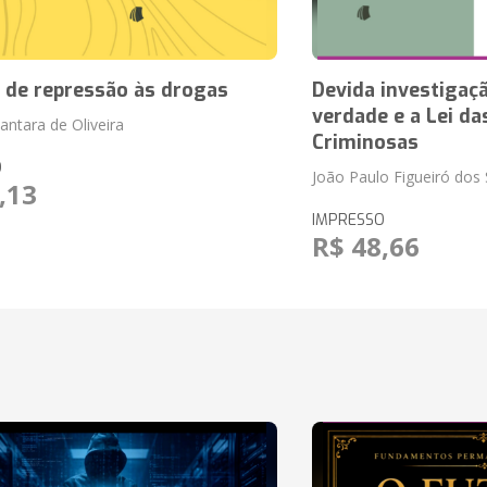
a de repressão às drogas
Devida investigaçã
verdade e a Lei d
cantara de Oliveira
Criminosas
O
João Paulo Figueiró dos
,13
IMPRESSO
R$ 48,66