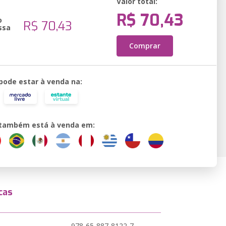
Valor total:
R$ 70,43
o
R$ 70,43
ssa
Comprar
 pode estar à venda na:
o também está à venda em:
cas
978-65-887-8122-7