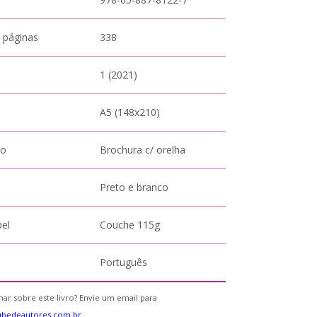
 páginas
338
1 (2021)
A5 (148x210)
to
Brochura c/ orelha
Preto e branco
pel
Couche 115g
Português
ar sobre este livro? Envie um email para
ubedeautores.com.br