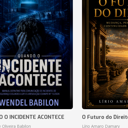
 O INCIDENTE ACONTECE
O Futuro do Direit
 Oliveira Babilon
Lírio Amaro Damary