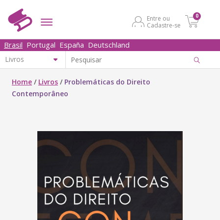
0
Entre ou
Cadastre-se
Brasil
Portugal
España
Deutschland
Home
/
Livros
/
Problemáticas do Direito
Contemporâneo