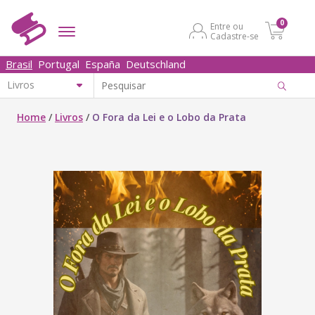
0
Entre ou
Cadastre-se
Brasil
Portugal
España
Deutschland
Home
/
Livros
/
O Fora da Lei e o Lobo da Prata