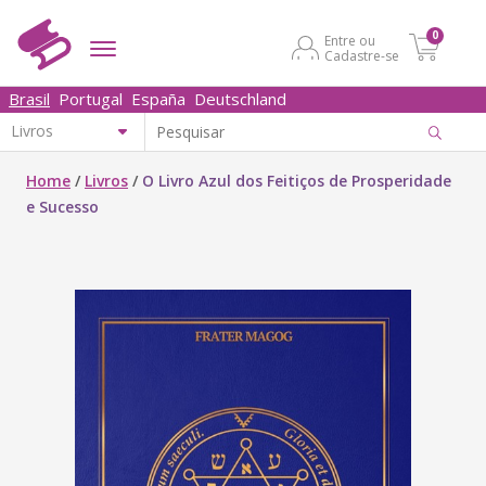
0
Entre ou
Cadastre-se
Brasil
Portugal
España
Deutschland
Home
/
Livros
/
O Livro Azul dos Feitiços de Prosperidade
e Sucesso