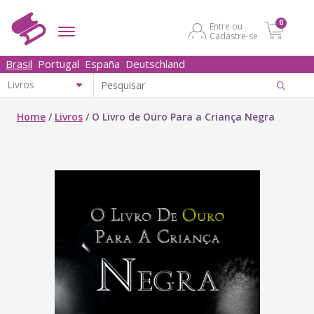
0
Entre ou
Cadastre-se
Brasil
Portugal
España
Deutschland
Home
/
Livros
/
O Livro de Ouro Para a Criança Negra