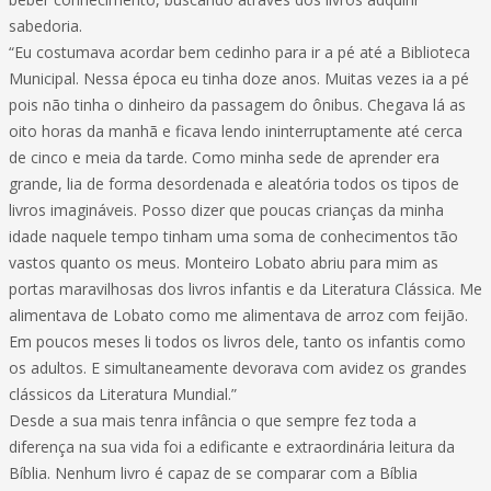
sabedoria.
“Eu costumava acordar bem cedinho para ir a pé até a Biblioteca
Municipal. Nessa época eu tinha doze anos. Muitas vezes ia a pé
pois não tinha o dinheiro da passagem do ônibus. Chegava lá as
oito horas da manhã e ficava lendo ininterruptamente até cerca
de cinco e meia da tarde. Como minha sede de aprender era
grande, lia de forma desordenada e aleatória todos os tipos de
livros imagináveis. Posso dizer que poucas crianças da minha
idade naquele tempo tinham uma soma de conhecimentos tão
vastos quanto os meus. Monteiro Lobato abriu para mim as
portas maravilhosas dos livros infantis e da Literatura Clássica. Me
alimentava de Lobato como me alimentava de arroz com feijão.
Em poucos meses li todos os livros dele, tanto os infantis como
os adultos. E simultaneamente devorava com avidez os grandes
clássicos da Literatura Mundial.”
Desde a sua mais tenra infância o que sempre fez toda a
diferença na sua vida foi a edificante e extraordinária leitura da
Bíblia. Nenhum livro é capaz de se comparar com a Bíblia