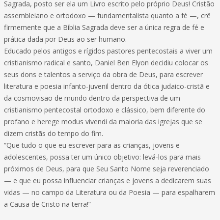
Sagrada, posto ser ela um Livro escrito pelo próprio Deus! Cristão
assembleiano e ortodoxo — fundamentalista quanto a fé —, crê
firmemente que a Bíblia Sagrada deve ser a única regra de fé e
prática dada por Deus ao ser humano.
Educado pelos antigos e rígidos pastores pentecostais a viver um
cristianismo radical e santo, Daniel Ben Elyon decidiu colocar os
seus dons e talentos a serviço da obra de Deus, para escrever
literatura e poesia infanto-juvenil dentro da ótica judaico-cristã e
da cosmovisão de mundo dentro da perspectiva de um
cristianismo pentecostal ortodoxo e clássico, bem diferente do
profano e herege modus vivendi da maioria das igrejas que se
dizem cristãs do tempo do fim.
“Que tudo o que eu escrever para as crianças, jovens e
adolescentes, possa ter um único objetivo: levá-los para mais
próximos de Deus, para que Seu Santo Nome seja reverenciado
— e que eu possa influenciar crianças e jovens a dedicarem suas
vidas — no campo da Literatura ou da Poesia — para espalharem
a Causa de Cristo na terra!”