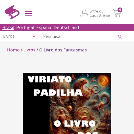
0
Entre ou
Cadastre-se
Brasil
Portugal
España
Deutschland
Home
/
Livros
/
O Livro dos Fantasmas