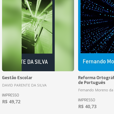
Gestão Escolar
Reforma Ortográf
de Português
DAVID PARENTE DA SILVA
Fernando Moreno da 
IMPRESSO
IMPRESSO
R$ 49,72
R$ 40,73