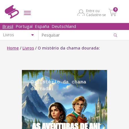
0
Entre ou
Cadastre-se
Brasil
Portugal
España
Deutschland
Home
/
Livros
/
O mistério da chama dourada: