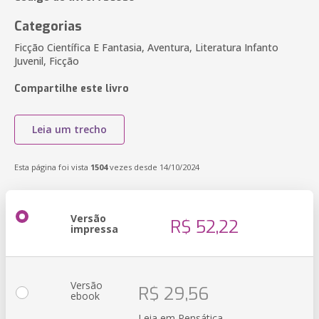
Categorias
Ficção Científica E Fantasia, Aventura, Literatura Infanto
Juvenil, Ficção
Compartilhe este livro
Leia um trecho
Esta página foi vista
1504
vezes desde 14/10/2024
Versão
R$ 52,22
impressa
Versão
R$ 29,56
ebook
Leia em Pensática