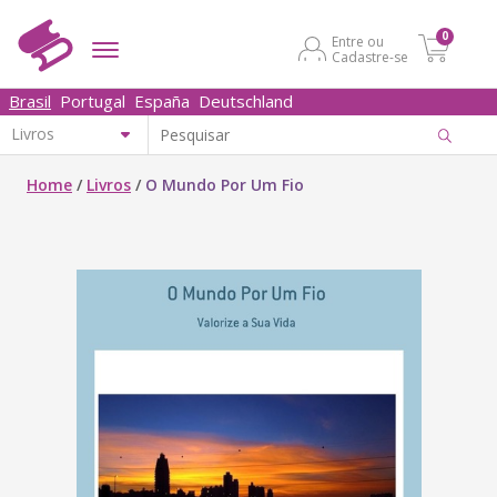
0
Entre ou
Cadastre-se
Brasil
Portugal
España
Deutschland
Home
/
Livros
/
O Mundo Por Um Fio