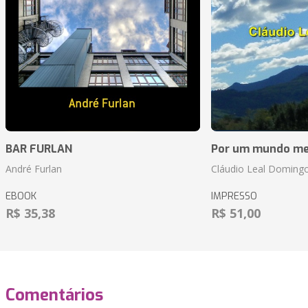
BAR FURLAN
Por um mundo me
André Furlan
Cláudio Leal Doming
EBOOK
IMPRESSO
R$ 35,38
R$ 51,00
Comentários