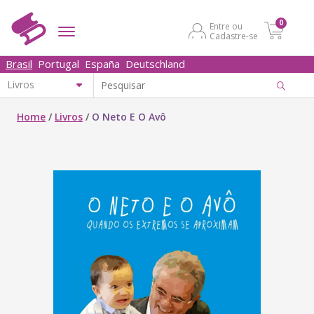
0
Entre ou
Cadastre-se
Brasil
Portugal
España
Deutschland
Home
/
Livros
/
O Neto E O Avô