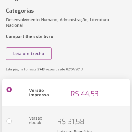
Categorias
Desenvolvimento Humano, Administração, Literatura
Nacional
Compartilhe este livro
Leia um trecho
Esta página foi vista
5743
vezes desde 02/04/2013
Versão
R$ 44,53
impressa
Versão
R$ 31,58
ebook
Leia em Pensática