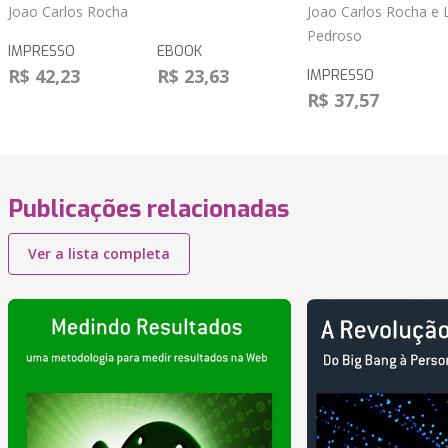
Joao Carlos Rocha
Joao Carlos Rocha e 
Pedroso
IMPRESSO
EBOOK
R$ 42,23
R$ 23,63
IMPRESSO
R$ 37,57
Publicações relacionadas
Ver a lista completa