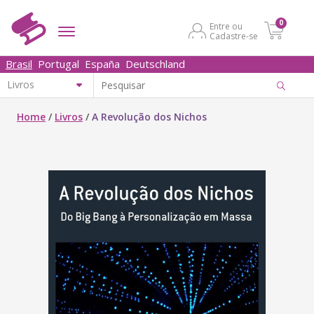
0
Entre ou
Cadastre-se
Brasil
Portugal
España
Deutschland
Home
/
Livros
/
A Revolução dos Nichos