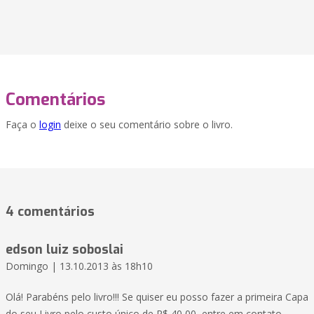
Comentários
Faça o
login
deixe o seu comentário sobre o livro.
4 comentários
edson luiz soboslai
Domingo | 13.10.2013 às 18h10
Olá! Parabéns pelo livro!!! Se quiser eu posso fazer a primeira Capa
do seu Livro pelo custo único de R$ 40,00, entre em contato