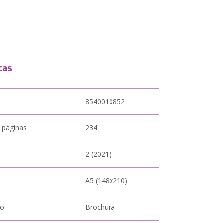
cas
8540010852
 páginas
234
2 (2021)
A5 (148x210)
to
Brochura