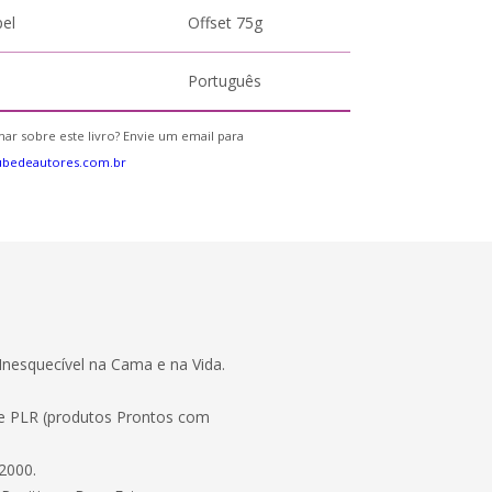
pel
Offset 75g
Português
ar sobre este livro? Envie um email para
ubedeautores.com.br
Inesquecível na Cama e na Vida.
 e PLR (produtos Prontos com
2000.