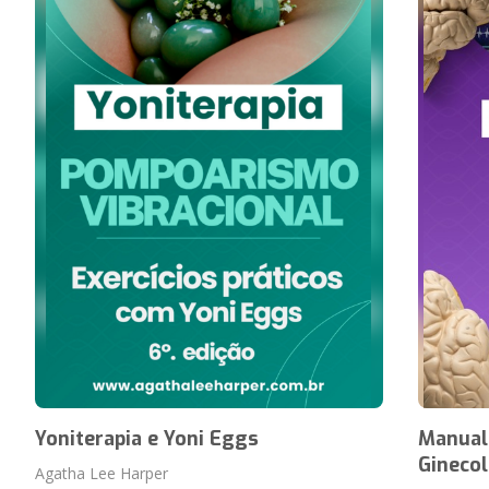
Yoniterapia e Yoni Eggs
Manual
Ginecol
Agatha Lee Harper