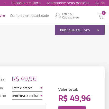
-
Publique seu livro
Acompanhe seus pedidos
Ajuda
0
Entre ou
ivro
Compras em quantidade
Cadastre-se
Publique seu livro
o
R$ 49,96
ssa
ão
Valor total:
R$ 49,96
ento