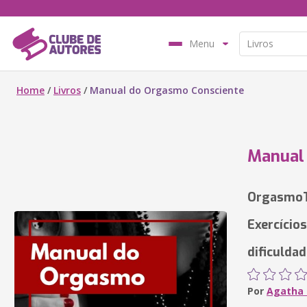
Menu
Home
/
Livros
/
Manual do Orgasmo Consciente
Manual
OrgasmoT
Exercício
dificulda
Por
Agatha 