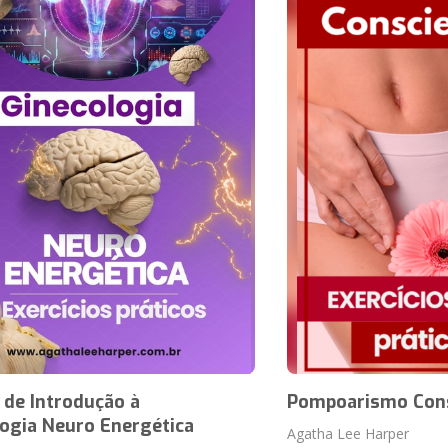
 de Introdução à
Pompoarismo Con
ogia Neuro Energética
Agatha Lee Harper