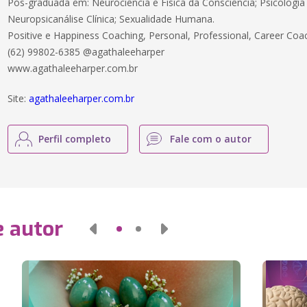
Pós-graduada em: Neurociência e Física da Consciência; Psicologia
Neuropsicanálise Clínica; Sexualidade Humana.
Positive e Happiness Coaching, Personal, Professional, Career Co
(62) 99802-6385 @agathaleeharper
www.agathaleeharper​.com.br
Site:
agathaleeharper.com.br
Perfil completo
Fale com o autor
e autor