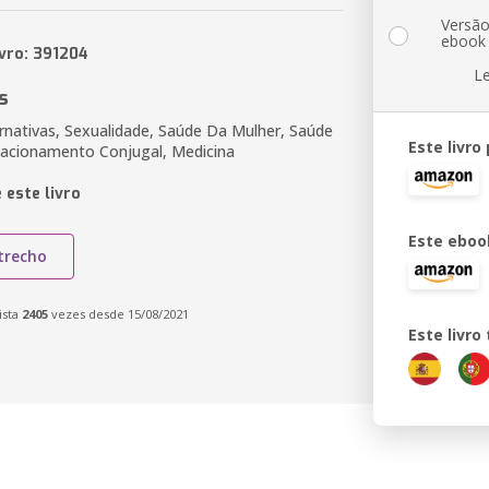
Versã
ebook
ivro: 391204
L
s
ernativas, Sexualidade, Saúde Da Mulher, Saúde
Este livro
elacionamento Conjugal, Medicina
 este livro
Este eboo
trecho
ista
2405
vezes desde 15/08/2021
Este livr