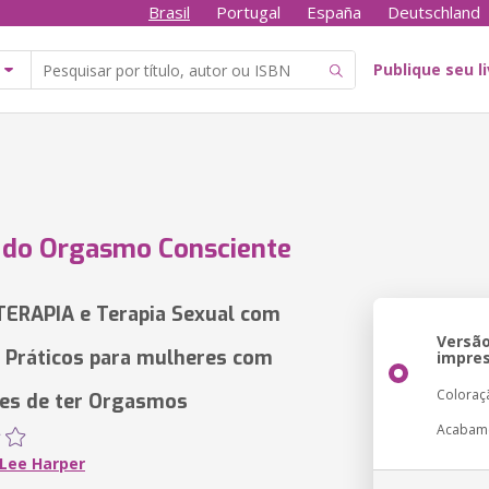
Brasil
Portugal
España
Deutschland
Publique seu l
 do Orgasmo Consciente
ERAPIA e Terapia Sexual com
Versã
s Práticos para mulheres com
impre
Coloraç
des de ter Orgasmos
Acabam
Lee Harper