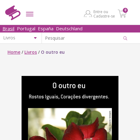
0
Entre ou
Cadastre-se
Brasil
Portugal
España
Deutschland
Home
/
Livros
/
O outro eu