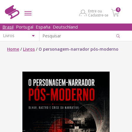
0
Entre ou
Cadastre-se
Brasil
Portugal
España
Deutschland
Home
/
Livros
/
O personagem-narrador pós-moderno