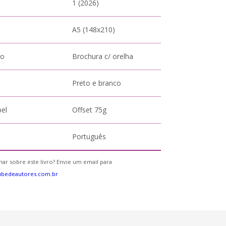
1 (2026)
A5 (148x210)
to
Brochura c/ orelha
Preto e branco
pel
Offset 75g
Português
ar sobre este livro? Envie um email para
ubedeautores.com.br