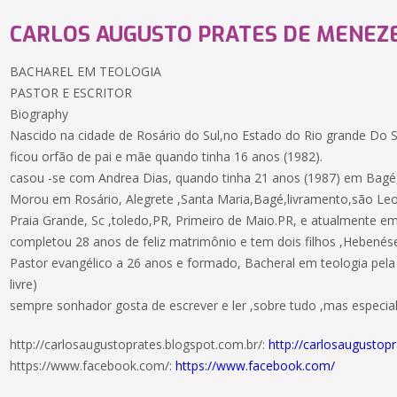
CARLOS AUGUSTO PRATES DE MENEZ
BACHAREL EM TEOLOGIA
PASTOR E ESCRITOR
Biography
Nascido na cidade de Rosário do Sul,no Estado do Rio grande Do S
ficou orfão de pai e mãe quando tinha 16 anos (1982).
casou -se com Andrea Dias, quando tinha 21 anos (1987) em Bagé
Morou em Rosário, Alegrete ,Santa Maria,Bagé,livramento,são Leo
Praia Grande, Sc ,toledo,PR, Primeiro de Maio.PR, e atualmente em 
completou 28 anos de feliz matrimônio e tem dois filhos ,Hebenése
Pastor evangélico a 26 anos e formado, Bacheral em teologia pela 
livre)
sempre sonhador gosta de escrever e ler ,sobre tudo ,mas especi
http://carlosaugustoprates.blogspot.com.br/:
http://carlosaugustop
https://www.facebook.com/:
https://www.facebook.com/