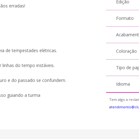
Edição
ãos erradas!
Formato
Acabamen
eia de tempestades elétricas.
Coloração
 linhas do tempo instáveis.
Tipo de pa
uturo e do passado se confundem.
Idioma
sso guiando a turma
Tem algo a reclam
atendimento@cl