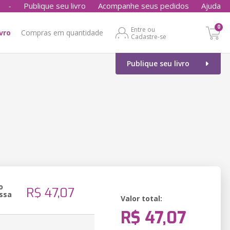
-
Publique seu livro
Acompanhe seus pedidos
Ajuda
0
Entre ou
ivro
Compras em quantidade
Cadastre-se
Publique seu livro
o
R$ 47,07
ssa
Valor total:
R$ 47,07