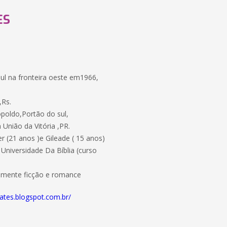
ES
ul na fronteira oeste em1966,
,Rs.
poldo,Portão do sul,
União da Vitória ,PR.
r (21 anos )e Gileade ( 15 anos)
Universidade Da Bíblia (curso
almente ficção e romance
rates.blogspot.com.br/