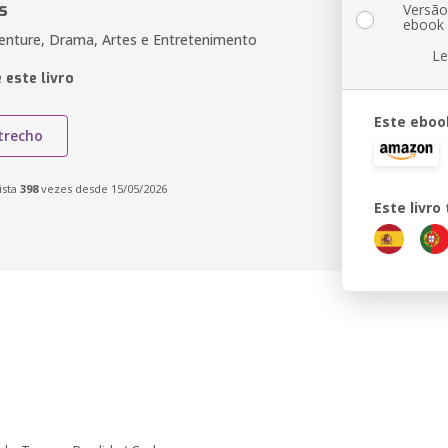
s
Versã
ebook
enture, Drama, Artes e Entretenimento
Le
 este livro
Este eboo
trecho
ista
398
vezes desde 15/05/2026
Este livr