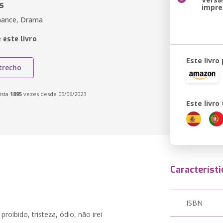
s
impre
mance, Drama
 este livro
Este livro
trecho
ista
1895
vezes desde 05/06/2023
Este livr
Característi
ISBN
roibido, tristeza, ódio, não irei