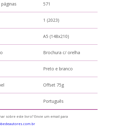
 páginas
571
1 (2023)
A5 (148x210)
to
Brochura c/ orelha
Preto e branco
pel
Offset 75g
Português
ar sobre este livro? Envie um email para
ubedeautores.com.br