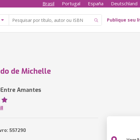
Brasil
Portugal
España
Deutschland
Publique seu l
do de Michelle
Entre Amantes
ll
ivro: 557290
Versã