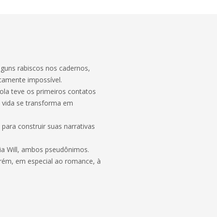
alguns rabiscos nos cadernos,
icamente impossível.
ola teve os primeiros contatos
 vida se transforma em
 para construir suas narrativas
nia Will, ambos pseudônimos.
orém, em especial ao romance, à