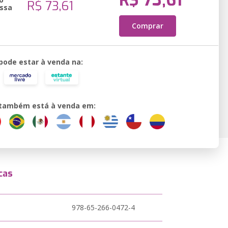
R$ 73,61
R$ 73,61
ssa
Comprar
 pode estar à venda na:
o também está à venda em:
cas
978-65-266-0472-4