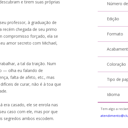
descubram e tirem suas próprias
Número de
Edição
 seu professor, à graduação de
la recém chegada de seu primo
Formato
um compromisso forçado, ela se
r seu amor secreto com Michael,
Acabamen
rabalhar, a tal da traição. Num
Coloração
ão — olha eu falando de
nça, falta de afeto, etc., mas
Tipo de pa
ifíceis de curar, não é à toa que
ade.
Idioma
á era casado, ele se enrola nas
Tem algo a reclam
 seu caso com ele, mas por que
atendimento@cl
uais segredos ambos escodem.