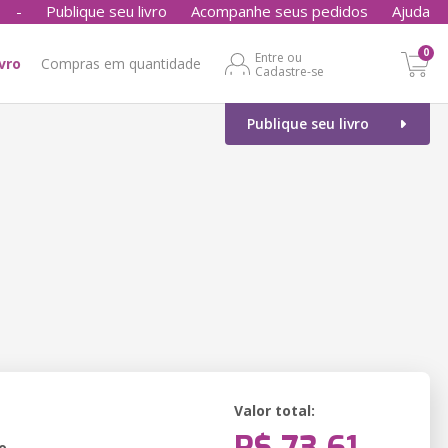
-
Publique seu livro
Acompanhe seus pedidos
Ajuda
0
Entre ou
ivro
Compras em quantidade
Cadastre-se
Publique seu livro
Valor total:
o