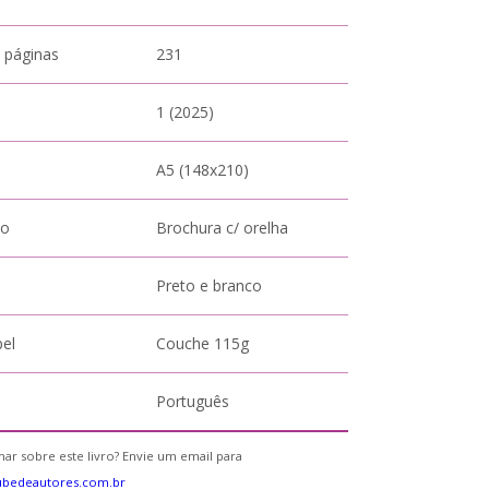
 páginas
231
1 (2025)
A5 (148x210)
to
Brochura c/ orelha
Preto e branco
pel
Couche 115g
Português
ar sobre este livro? Envie um email para
ubedeautores.com.br