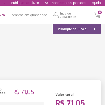
-
Publique seu livro
Acompanhe seus pedidos
Ajuda
0
Entre ou
ivro
Compras em quantidade
Cadastre-se
Publique seu livro
o
R$ 71,05
ssa
Valor total:
R$ 71,05