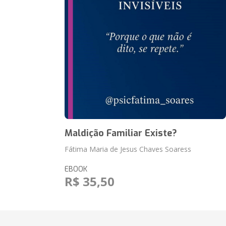
Maldição Familiar Existe?
Fátima Maria de Jesus Chaves Soaress
EBOOK
R$ 35,50