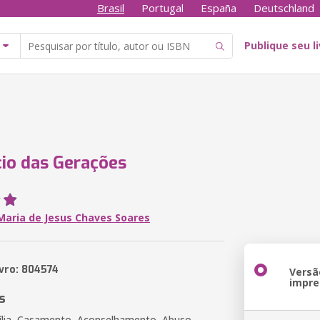
Brasil
Portugal
España
Deutschland
Publique seu l
cio das Gerações
Maria de Jesus Chaves Soares
ivro: 804574
Versã
impre
s
lia, Casamento, Aconselhamento, Abuso,