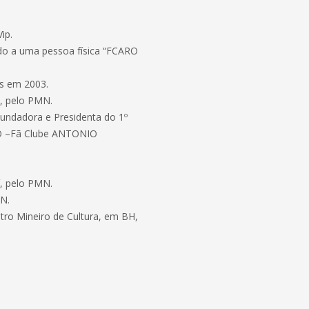
ip.
ado a uma pessoa física “FCARO
os em 2003.
i, pelo PMN.
Fundadora e Presidenta do 1º
ARO –Fã Clube ANTONIO
í, pelo PMN.
MN.
tro Mineiro de Cultura, em BH,