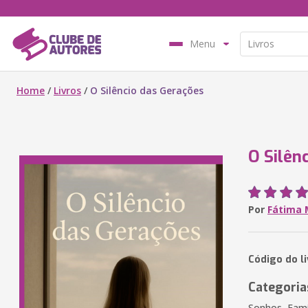
Menu
Home
/
Livros
/
O Silêncio das Gerações
O Silên
Por
Fátima 
Código do l
Categoria
Sonhos, Famí