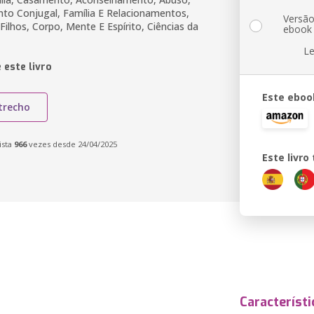
to Conjugal, Família E Relacionamentos,
Versã
ilhos, Corpo, Mente E Espírito, Ciências da
ebook
Le
 este livro
Este eboo
trecho
ista
966
vezes desde 24/04/2025
Este livr
Característi