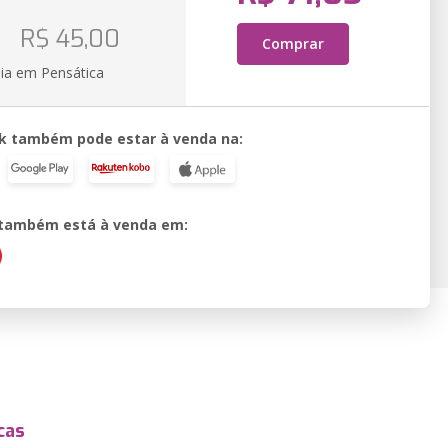
o
R$ 45,00
Comprar
ia em Pensática
k também pode estar à venda na:
o também está à venda em:
cas