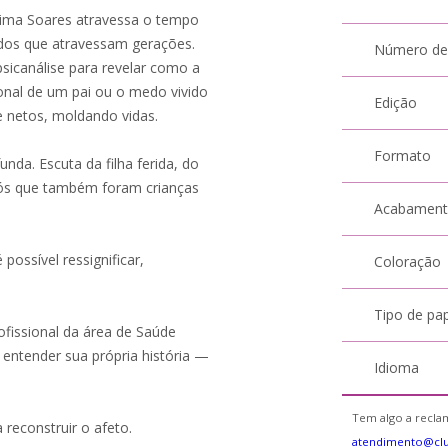
Fátima Soares atravessa o tempo
ados que atravessam gerações.
Número de
psicanálise para revelar como a
nal de um pai ou o medo vivido
Edição
e netos, moldando vidas.
Formato
nda. Escuta da filha ferida, do
avós que também foram crianças
Acabamen
ossível ressignificar,
Coloração
Tipo de pa
profissional da área de Saúde
ntender sua própria história —
Idioma
Tem algo a reclam
 reconstruir o afeto.
atendimento@cl