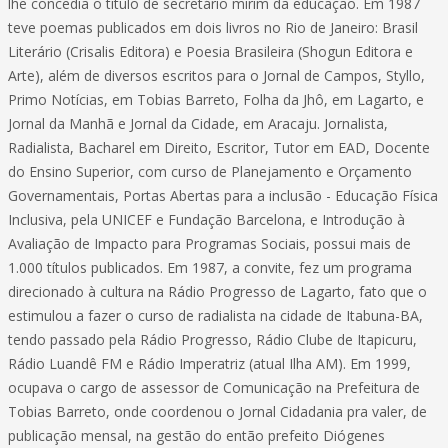
lhe concedia o título de secretário mirim da educação. Em 1987
teve poemas publicados em dois livros no Rio de Janeiro: Brasil
Literário (Crisalis Editora) e Poesia Brasileira (Shogun Editora e
Arte), além de diversos escritos para o Jornal de Campos, Styllo,
Primo Notícias, em Tobias Barreto, Folha da Jhô, em Lagarto, e
Jornal da Manhã e Jornal da Cidade, em Aracaju. Jornalista,
Radialista, Bacharel em Direito, Escritor, Tutor em EAD, Docente
do Ensino Superior, com curso de Planejamento e Orçamento
Governamentais, Portas Abertas para a inclusão - Educação Física
Inclusiva, pela UNICEF e Fundação Barcelona, e Introdução à
Avaliação de Impacto para Programas Sociais, possui mais de
1.000 títulos publicados. Em 1987, a convite, fez um programa
direcionado à cultura na Rádio Progresso de Lagarto, fato que o
estimulou a fazer o curso de radialista na cidade de Itabuna-BA,
tendo passado pela Rádio Progresso, Rádio Clube de Itapicuru,
Rádio Luandê FM e Rádio Imperatriz (atual Ilha AM). Em 1999,
ocupava o cargo de assessor de Comunicação na Prefeitura de
Tobias Barreto, onde coordenou o Jornal Cidadania pra valer, de
publicação mensal, na gestão do então prefeito Diógenes