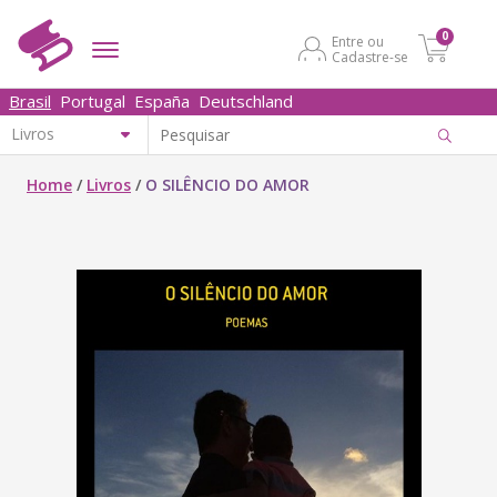
0
Entre ou
Cadastre-se
Brasil
Portugal
España
Deutschland
Home
/
Livros
/
O SILÊNCIO DO AMOR