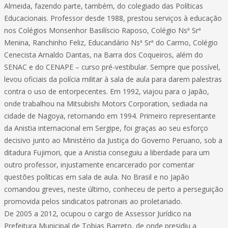
Almeida, fazendo parte, também, do colegiado das Políticas
Educacionais. Professor desde 1988, prestou serviços à educação
nos Colégios Monsenhor Basilíscio Raposo, Colégio Nsª Srª
Menina, Ranchinho Feliz, Educandário Nsª Srª do Carmo, Colégio
Cenecista Arnaldo Dantas, na Barra dos Coqueiros, além do
SENAC e do CENAPE – curso pré-vestibular. Sempre que possível,
levou oficiais da polícia militar à sala de aula para darem palestras
contra o uso de entorpecentes. Em 1992, viajou para o Japão,
onde trabalhou na Mitsubishi Motors Corporation, sediada na
cidade de Nagoya, retornando em 1994. Primeiro representante
da Anistia internacional em Sergipe, foi graças ao seu esforço
decisivo junto ao Ministério da Justiça do Governo Peruano, sob a
ditadura Fujimori, que a Anistia conseguiu a liberdade para um
outro professor, injustamente encarcerado por comentar
questões políticas em sala de aula. No Brasil e no Japão
comandou greves, neste último, conheceu de perto a perseguição
promovida pelos sindicatos patronais ao proletariado.
De 2005 a 2012, ocupou o cargo de Assessor Jurídico na
Prefeitura Municipal de Tobias Barreto, de onde presidiu a