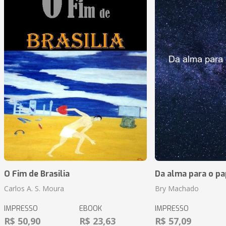
O Fim de Brasilia
Da alma para o pa
Carlos A. S. Moura
Bry Machado
IMPRESSO
EBOOK
IMPRESSO
R$ 50,90
R$ 23,63
R$ 57,09