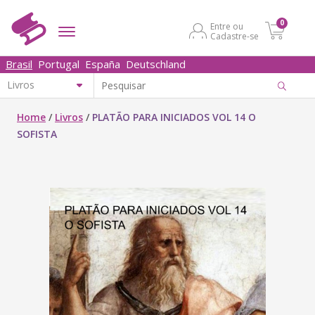
0
Entre ou
Cadastre-se
Brasil
Portugal
España
Deutschland
Home
/
Livros
/
PLATÃO PARA INICIADOS VOL 14 O
SOFISTA