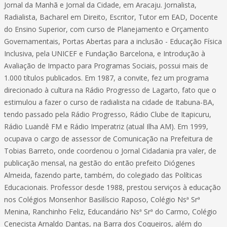
Jornal da Manhã e Jornal da Cidade, em Aracaju. Jornalista,
Radialista, Bacharel em Direito, Escritor, Tutor em EAD, Docente
do Ensino Superior, com curso de Planejamento e Orçamento
Governamentais, Portas Abertas para a inclusão - Educação Física
Inclusiva, pela UNICEF e Fundação Barcelona, e Introdução à
Avaliação de Impacto para Programas Sociais, possui mais de
1.000 títulos publicados. Em 1987, a convite, fez um programa
direcionado à cultura na Rádio Progresso de Lagarto, fato que o
estimulou a fazer o curso de radialista na cidade de Itabuna-BA,
tendo passado pela Rádio Progresso, Rádio Clube de Itapicuru,
Rádio Luandê FM e Rádio Imperatriz (atual Ilha AM). Em 1999,
ocupava o cargo de assessor de Comunicação na Prefeitura de
Tobias Barreto, onde coordenou o Jornal Cidadania pra valer, de
publicação mensal, na gestão do então prefeito Diógenes
Almeida, fazendo parte, também, do colegiado das Políticas
Educacionais. Professor desde 1988, prestou serviços à educação
nos Colégios Monsenhor Basilíscio Raposo, Colégio Nsª Srª
Menina, Ranchinho Feliz, Educandário Nsª Srª do Carmo, Colégio
Cenecista Arnaldo Dantas, na Barra dos Coqueiros, além do