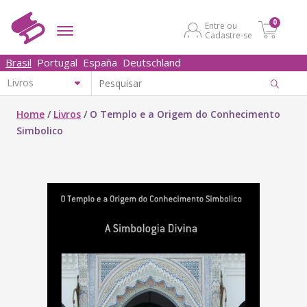
0
Entre ou
Cadastre-se
Brasil
Portugal
España
Deutschland
Home
/
Livros
/
O Templo e a Origem do Conhecimento
Simbolico