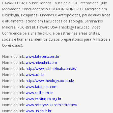
HAVARD USA; Doutor Honoris Causa pela PUC Intenacional. Juiz
Mediador e Conciliador pelo CIMA/ONU/UNESCO, Mestrado em
Bibliologia, Pesquisas Humanas e Antropólogas, pai de duas filhas
e atualmente leciono em Faculdades de Teologia, Seminários
Maiores, PUC-Brasil, Haward USA-Theology Faculdad, Video
Conferencia pela Sheffield-UK, e palestras nas aréas cristãs,
sociais e humanas, além de Cursos preparatórios para Ministros e
Obreiros(as).
Nome do link:
www.fatecen.com.br
Nome do link:
www.mieadmi.com
Nome do link:
http://www.adshekinah.com.br/
Nome do link:
www.ucb.br
Nome do link:
http://www.theology.ox.ac.uk/
Nome do link:
www.fatai-edu.com
Nome do link:
www.ceill.com.br
Nome do link:
www.ecofuturo.org.br
Nome do link:
www.rotary4530.com.br/rotary/
Nome do link:
www.uniceub.br