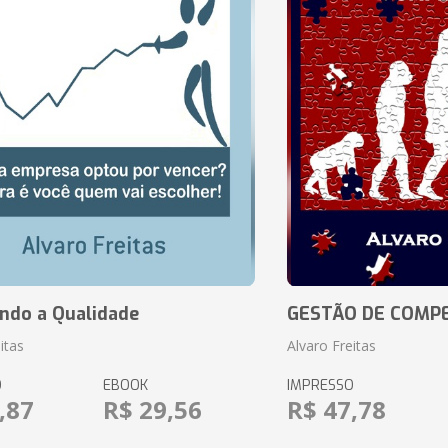
ando a Qualidade
GESTÃO DE COMP
itas
Alvaro Freitas
O
EBOOK
IMPRESSO
,87
R$ 29,56
R$ 47,78