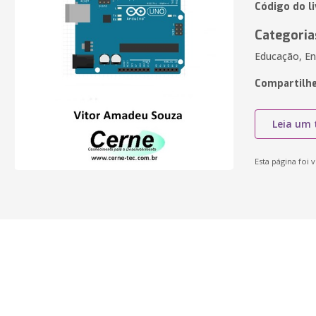
Código do l
Categoria
Educação, En
Compartilhe
Leia um 
Esta página foi v