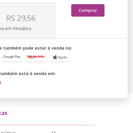
Comprar
o
R$ 29,56
eia em Pensática
k também pode estar à venda na:
o também está à venda em:
cas
 páginas
44