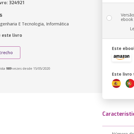
ivro: 324921
s
Versã
ebook
genharia E Tecnologia, Informática
L
 este livro
Este eboo
trecho
ista
989
vezes desde 15/05/2020
Este livr
Característi
Número de