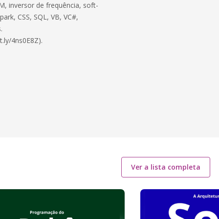
, inversor de frequência, soft-
 Spark, CSS, SQL, VB, VC#,
.
t.ly/4ns0E8Z).
Ver a lista completa