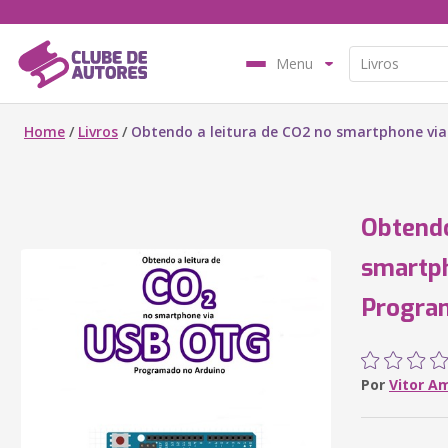
Menu
Home
/
Livros
/
Obtendo a leitura de CO2 no smartphone vi
Obtendo
smartp
Progra
Por
Vitor A