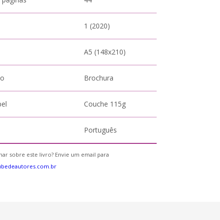
1 (2020)
A5 (148x210)
to
Brochura
pel
Couche 115g
Português
ar sobre este livro? Envie um email para
ubedeautores.com.br