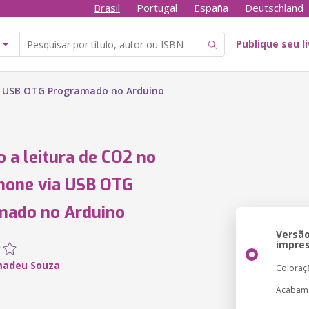
Brasil
Portugal
España
Deutschland
Publique seu l
a USB OTG Programado no Arduino
 a leitura de CO2 no
hone via USB OTG
mado no Arduino
Versã
impre
madeu Souza
Coloraç
Acabam