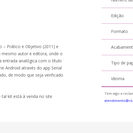
Edição
Formato
o – Prático e Objetivo (2011) e
Acabamen
 mesmo autor e editora, onde o
 entrada analógica com o título
Tipo de pa
e Android através do app Serial
do, de modo que seja verificado
Idioma
Tem algo a reclam
 tal kit está à venda no site
atendimento@cl