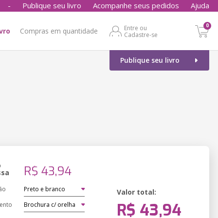
-
Publique seu livro
Acompanhe seus pedidos
Ajuda
0
Entre ou
ivro
Compras em quantidade
Cadastre-se
Publique seu livro
o
R$ 43,94
ssa
ão
Valor total:
R$ 43,94
ento