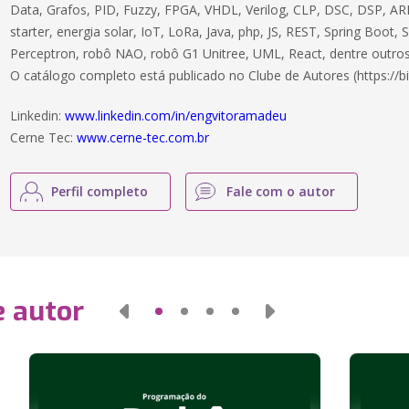
Data, Grafos, PID, Fuzzy, FPGA, VHDL, Verilog, CLP, DSC, DSP, ARM
starter, energia solar, IoT, LoRa, Java, php, JS, REST, Spring Boot,
Perceptron, robô NAO, robô G1 Unitree, UML, React, dentre outros
O catálogo completo está publicado no Clube de Autores (https://bi
Linkedin:
www.linkedin.com/in/engvitoramadeu
Cerne Tec:
www.cerne-tec.com.br
Perfil completo
Fale com o autor
e autor