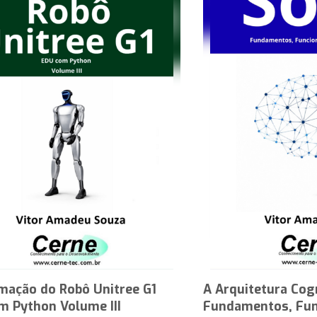
mação do Robô Unitree G1
A Arquitetura Cog
m Python Volume III
Fundamentos, Fun