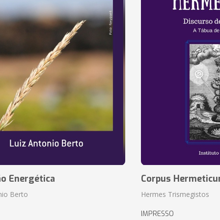
ão Energética
Corpus Hermetic
nio Berto
Hermes Trismegistos
IMPRESSO