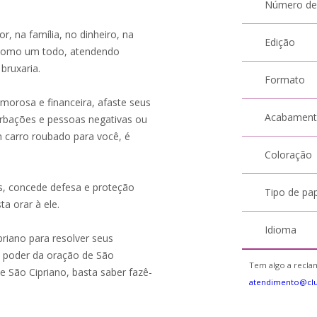
Número de
, na família, no dinheiro, na
Edição
a como um todo, atendendo
bruxaria.
Formato
amorosa e financeira, afaste seus
Acabamen
urbações e pessoas negativas ou
 carro roubado para você, é
Coloração
s, concede defesa e proteção
Tipo de pa
ta orar à ele.
Idioma
priano para resolver seus
 o poder da oração de São
Tem algo a reclam
e São Cipriano, basta saber fazê-
atendimento@cl