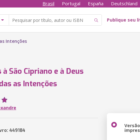
Brasil
Portugal
España
Deutschland
Publique seu l
as Intenções
 à São Cipriano e à Deus
das as Intenções
lexandre
Versã
impre
ivro: 449184