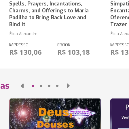
Spells, Prayers, Incantations,
Simpati
Charms, and Offerings to Maria
Encanta
Padilha to Bring Back Love and
Oferend
Bind it
Trazer
Élida Alexandre
Élida Ale
IMPRESSO
EBOOK
IMPRESS
R$ 130,06
R$ 103,18
R$ 13
das