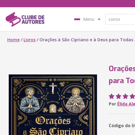
Menu
Home
/
Livros
/
Orações à São Cipriano e à Deus para Todas 
Orações
para To
Por
Élida A
Código do l