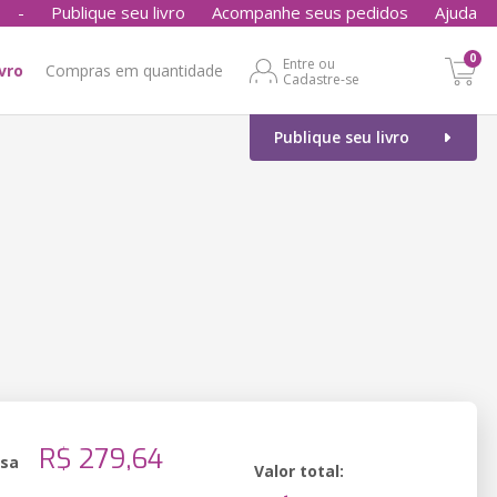
-
Publique seu livro
Acompanhe seus pedidos
Ajuda
0
Entre ou
ivro
Compras em quantidade
Cadastre-se
Publique seu livro
o
R$ 279,64
ssa
Valor total: