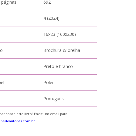
 páginas
692
4 (2024)
16x23 (160x230)
to
Brochura c/ orelha
Preto e branco
pel
Polen
Português
ar sobre este livro? Envie um email para
ubedeautores.com.br