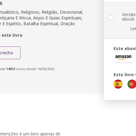
s
itualístico, Religioso, Religião, Devocional,
Versão
itiçaria E Wicca, Anjos E Guias Espirituais,
ebook
E Espírito, Batalha Espiritual, Oração
Le
 este livro
Este eboo
trecho
ista
14813
vezes desde 16/05/2022
Este livr
Intenções é um livro apenas de