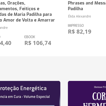
as, Orações,
Phrases and Mess
mentos, Feitiços e
Padilha
as de Maria Padilha para
Élida Alexandre
 o Amor de Volta e Amarrar
IMPRESSO
xandre
R$ 82,19
O
EBOOK
4,40
R$ 106,74