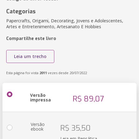
Categorias
Papercrafts, Origami, Decorating, Jovens e Adolescentes,
Artes e Entretenimento, Artesanato E Hobbies
Compartilhe este livro
Leia um trecho
Esta página foi vista
2011
vezes desde 20/07/2022
Versão
R$ 89,07
impressa
Versão
R$ 35,50
ebook
Leia em Pensática