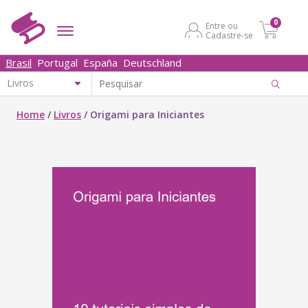
0
Entre ou
Cadastre-se
Brasil
Portugal
España
Deutschland
Home
/
Livros
/
Origami para Iniciantes