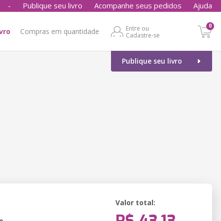
-
Publique seu livro
Acompanhe seus pedidos
Ajuda
0
Entre ou
ivro
Compras em quantidade
Cadastre-se
Publique seu livro
Valor total:
o