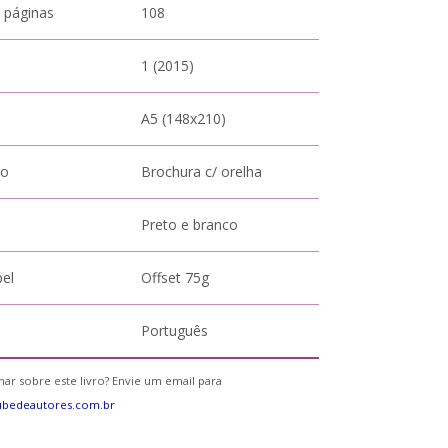
 páginas
108
1 (2015)
A5 (148x210)
to
Brochura c/ orelha
Preto e branco
pel
Offset 75g
Português
ar sobre este livro? Envie um email para
ubedeautores.com.br