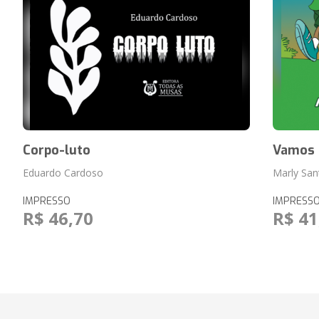
Corpo-luto
Vamos 
Eduardo Cardoso
Marly San
IMPRESSO
IMPRESS
R$ 46,70
R$ 41