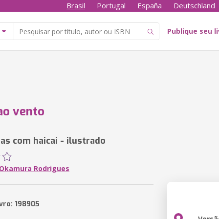
Brasil
Portugal
España
Deutschland
Publique seu l
ao vento
as com haicai - ilustrado
i Okamura Rodrigues
ivro: 198905
Versã