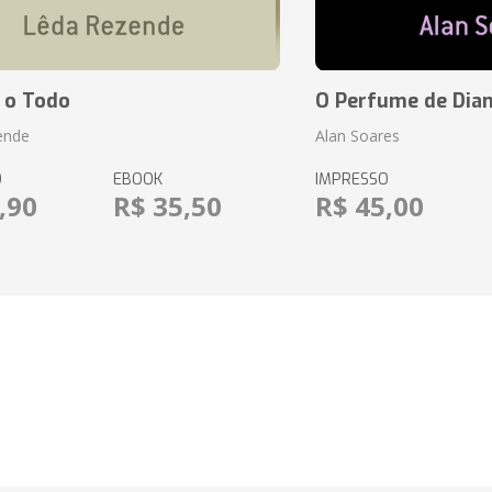
 o Todo
O Perfume de Dia
ende
Alan Soares
O
EBOOK
IMPRESSO
,90
R$ 35,50
R$ 45,00