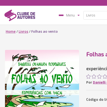
Menu
Home
/
Livros
/
Folhas ao vento
Folhas 
experiênci
Por
Daniell
Código do l