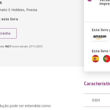
s
impre
anato E Hobbies, Poesia
 este livro
Este livro
trecho
ista
9637
vezes desde 27/11/2015
Este livr
Característi
ISBN
radução pode ser entendida como