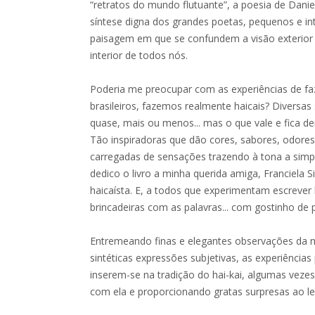
“retratos do mundo flutuante”, a poesia de Dani
síntese digna dos grandes poetas, pequenos e i
paisagem em que se confundem a visão exterior
interior de todos nós.
Poderia me preocupar com as experiências de fazer
brasileiros, fazemos realmente haicais? Diversas 
quase, mais ou menos... mas o que vale e fica de
Tão inspiradoras que dão cores, sabores, odores 
carregadas de sensações trazendo à tona a simpl
dedico o livro a minha querida amiga, Franciela 
haicaísta. E, a todos que experimentam escrever
brincadeiras com as palavras... com gostinho de p
Entremeando finas e elegantes observações da 
sintéticas expressões subjetivas, as experiências
inserem-se na tradição do hai-kai, algumas veze
com ela e proporcionando gratas surpresas ao lei