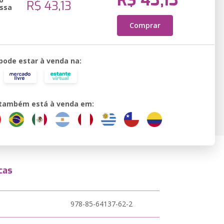
R$ 43,13
R$ 43,13
ssa
Comprar
 pode estar à venda na:
o também está à venda em:
cas
978-85-64137-62-2