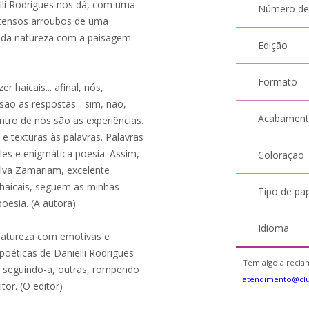
elli Rodrigues nos dá, com uma
Número de
ntensos arroubos de uma
 da natureza com a paisagem
Edição
Formato
 haicais... afinal, nós,
são as respostas... sim, não,
Acabamen
ntro de nós são as experiências.
e texturas às palavras. Palavras
es e enigmática poesia. Assim,
Coloração
Silva Zamariam, excelente
 haicais, seguem as minhas
Tipo de pa
oesia. (A autora)
Idioma
natureza com emotivas e
 poéticas de Danielli Rodrigues
Tem algo a reclam
s seguindo-a, outras, rompendo
atendimento@cl
tor. (O editor)