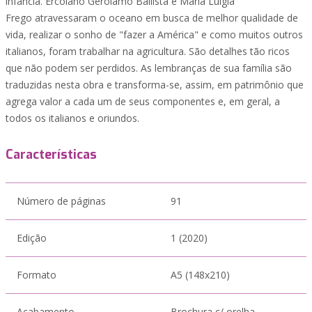
infância. Ercolano Gerolamo Ballista e Maria Luigia
Frego atravessaram o oceano em busca de melhor qualidade de
vida, realizar o sonho de "fazer a América" e como muitos outros
italianos, foram trabalhar na agricultura. São detalhes tão ricos
que não podem ser perdidos. As lembranças de sua família são
traduzidas nesta obra e transforma-se, assim, em patrimônio que
agrega valor a cada um de seus componentes e, em geral, a
todos os italianos e oriundos.
Características
Número de páginas
91
Edição
1 (2020)
Formato
A5 (148x210)
Acabamento
Brochura c/ orelha