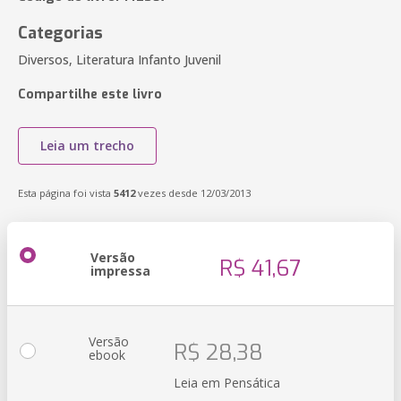
Categorias
Diversos, Literatura Infanto Juvenil
Compartilhe este livro
Leia um trecho
Esta página foi vista
5412
vezes desde 12/03/2013
Versão
R$ 41,67
impressa
Versão
R$ 28,38
ebook
Leia em Pensática