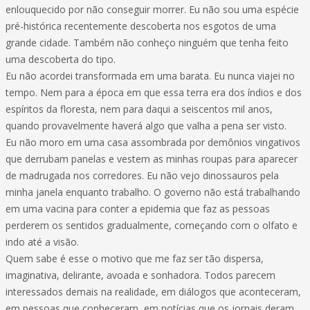
enlouquecido por não conseguir morrer. Eu não sou uma espécie
pré-histórica recentemente descoberta nos esgotos de uma
grande cidade. Também não conheço ninguém que tenha feito
uma descoberta do tipo.
Eu não acordei transformada em uma barata. Eu nunca viajei no
tempo. Nem para a época em que essa terra era dos índios e dos
espíritos da floresta, nem para daqui a seiscentos mil anos,
quando provavelmente haverá algo que valha a pena ser visto.
Eu não moro em uma casa assombrada por demônios vingativos
que derrubam panelas e vestem as minhas roupas para aparecer
de madrugada nos corredores. Eu não vejo dinossauros pela
minha janela enquanto trabalho. O governo não está trabalhando
em uma vacina para conter a epidemia que faz as pessoas
perderem os sentidos gradualmente, começando com o olfato e
indo até a visão.
Quem sabe é esse o motivo que me faz ser tão dispersa,
imaginativa, delirante, avoada e sonhadora. Todos parecem
interessados demais na realidade, em diálogos que aconteceram,
em pessoas que conheceram, em notícias que os jornais deram.