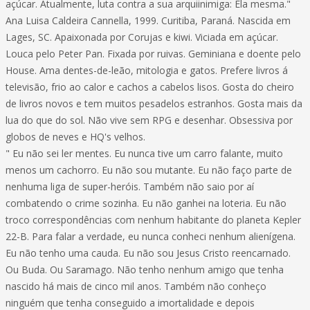
açúcar. Atualmente, luta contra a sua arquiinimiga: Ela mesma."
Ana Luisa Caldeira Cannella, 1999. Curitiba, Paraná. Nascida em
Lages, SC. Apaixonada por Corujas e kiwi. Viciada em açúcar.
Louca pelo Peter Pan. Fixada por ruivas. Geminiana e doente pelo
House. Ama dentes-de-leão, mitologia e gatos. Prefere livros á
televisão, frio ao calor e cachos a cabelos lisos. Gosta do cheiro
de livros novos e tem muitos pesadelos estranhos. Gosta mais da
lua do que do sol. Não vive sem RPG e desenhar. Obsessiva por
globos de neves e HQ's velhos.
" Eu não sei ler mentes. Eu nunca tive um carro falante, muito
menos um cachorro. Eu não sou mutante. Eu não faço parte de
nenhuma liga de super-heróis. Também não saio por aí
combatendo o crime sozinha. Eu não ganhei na loteria. Eu não
troco correspondências com nenhum habitante do planeta Kepler
22-B. Para falar a verdade, eu nunca conheci nenhum alienígena.
Eu não tenho uma cauda. Eu não sou Jesus Cristo reencarnado.
Ou Buda. Ou Saramago. Não tenho nenhum amigo que tenha
nascido há mais de cinco mil anos. Também não conheço
ninguém que tenha conseguido a imortalidade e depois