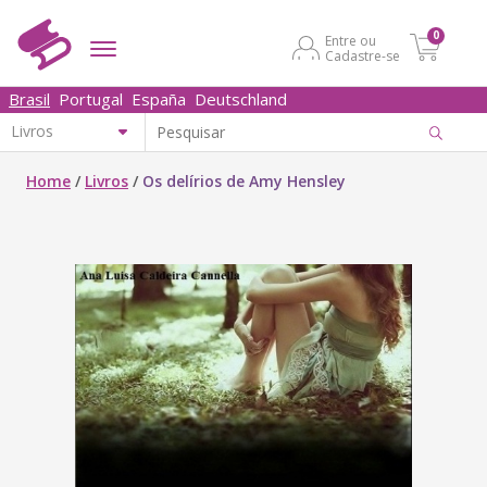
0
Entre ou
Cadastre-se
Brasil
Portugal
España
Deutschland
Home
/
Livros
/
Os delírios de Amy Hensley