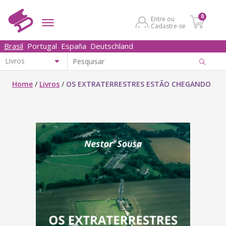
0
Entre ou
Cadastre-se
Brasil
Portugal
España
Deutschland
Home
/
Livros
/
OS EXTRATERRESTRES ESTÃO CHEGANDO