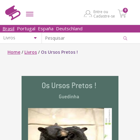
0
Entre ou
Cadastre-se
Brasil
Portugal
España
Deutschland
Home
/
Livros
/
Os Ursos Pretos !