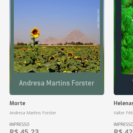
Morte
Helena
Andresa Martins Forster
Valter Fél
IMPRESSO
IMPRESS
R$ 45,23
R$ 42