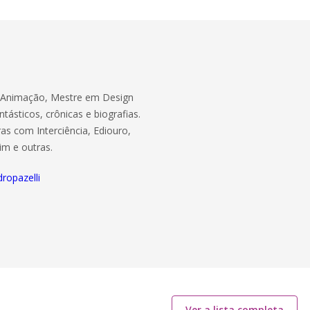
e Animação, Mestre em Design
antásticos, crônicas e biografias.
ras com Interciência, Ediouro,
uim e outras.
ropazelli
Ver a lista completa