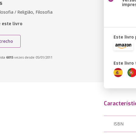
s
impre
losofia / Religião, Filosofia
 este livro
Este livro
trecho
ista
6015
vezes desde 05/01/2011
Este livr
Característi
ISBN