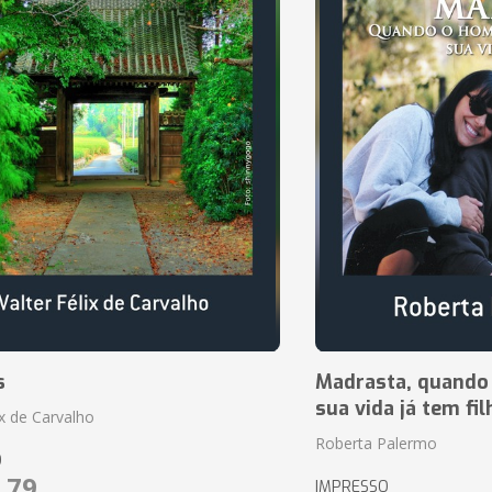
s
Madrasta, quando
sua vida já tem fi
ix de Carvalho
Roberta Palermo
O
,79
IMPRESSO