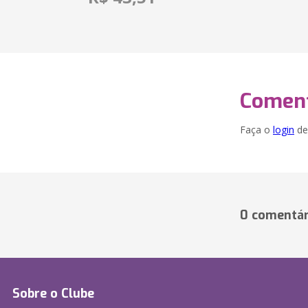
Coment
Faça o
login
dei
0 comentár
Sobre o Clube