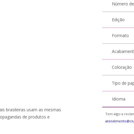
Número de
Edição
Formato
Acabamen
Coloração
Tipo de pa
Idioma
tais brasileiras usam as mesmas
Tem algo a reclam
propagandas de produtos e
atendimento@cl