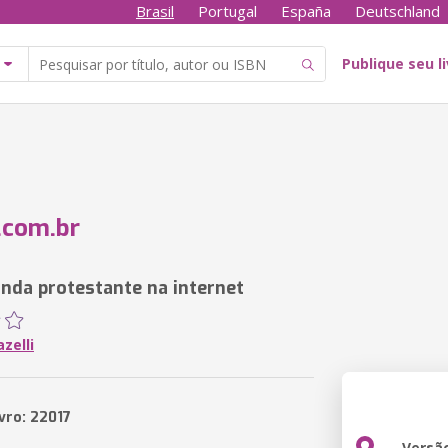
Brasil
Portugal
España
Deutschland
Publique seu l
.com.br
nda protestante na internet
zelli
vro: 22017
Versã