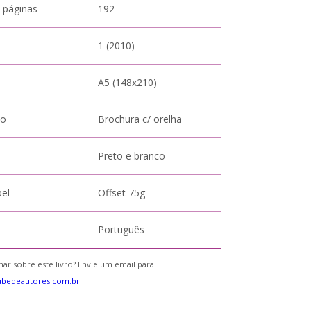
 páginas
192
1 (2010)
A5 (148x210)
to
Brochura c/ orelha
Preto e branco
pel
Offset 75g
Português
ar sobre este livro? Envie um email para
ubedeautores.com.br