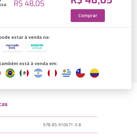
R$ 48,05
R$ 48,05
ssa
Comprar
 pode estar à venda na:
o também está à venda em:
cas
978-85-910671-3-8