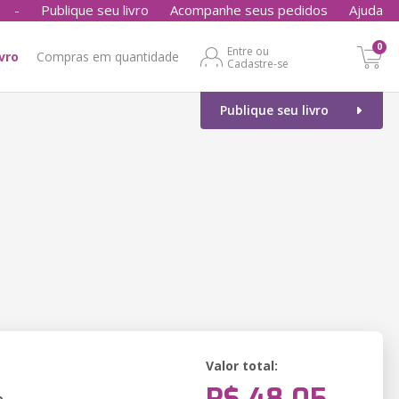
-
Publique seu livro
Acompanhe seus pedidos
Ajuda
0
Entre ou
ivro
Compras em quantidade
Cadastre-se
Publique seu livro
Valor total:
o