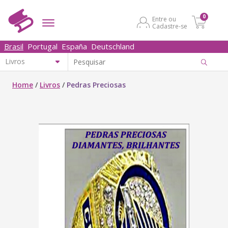
0
Entre ou
Cadastre-se
Brasil
Portugal
España
Deutschland
Home
/
Livros
/
Pedras Preciosas