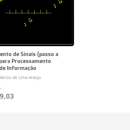
nto de Sinais (passo a
 para Processamento
 de Informação
arcos de Lima Araújo
O
9,03