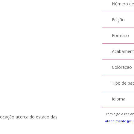
Número de
Edição
Formato
Acabamen
Coloração
Tipo de pa
Idioma
Tem algo a reclam
cação acerca do estado das
atendimento@cl