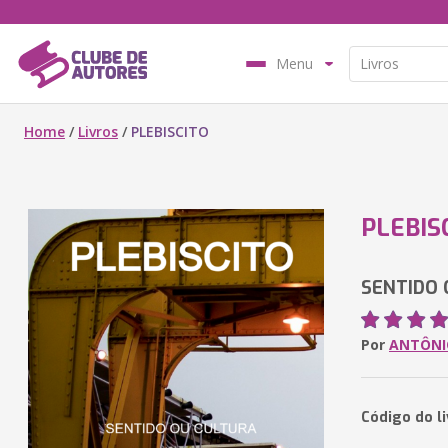
Menu
Home
/
Livros
/
PLEBISCITO
PLEBIS
SENTIDO 
Por
ANTÔNI
Código do l