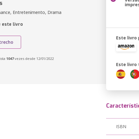
s
impre
mance, Entretenimento, Drama
 este livro
Este livro
trecho
ista
1047
vezes desde 12/01/2022
Este livr
Característi
ISBN