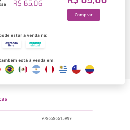
R$ 85,06
R$ 85,06
ssa
Comprar
 pode estar à venda na:
o também está à venda em:
cas
9786586615999