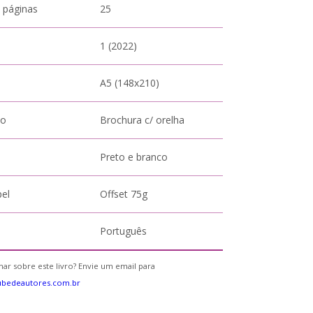
 páginas
25
1 (2022)
A5 (148x210)
to
Brochura c/ orelha
Preto e branco
pel
Offset 75g
Português
ar sobre este livro? Envie um email para
ubedeautores.com.br