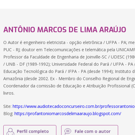
ANTÔNIO MARCOS DE LIMA ARAÚJO
O Autor é engenheiro eletricista - opção eletrônica / UFPA - PA; me
PUC - RJ; doutor em Telecomunicações e telemática pela UNICAMP
Professor da Faculdade de Engenharia de Joinville-SC / UDESC (1980
/ UNB - DF (1989-1992); Universidade Federal do Pará / UFPA - PA (
Educação Tecnológica do Pará / IFPA - PA (desde 1994); Instituto 
Amazônia (desde 2002. Ex - Membro do Conselho Regional de Enge
Coordenador da comissão de Educação e Atribuição Profissional (C
livros.
Site:
https://www.audiotecadoconcurseiro.com.br/professorantoni
Blog:
https://profantoniomarcosdelimaaraujo.blogspot.com/
Perfil completo
Fale com o autor