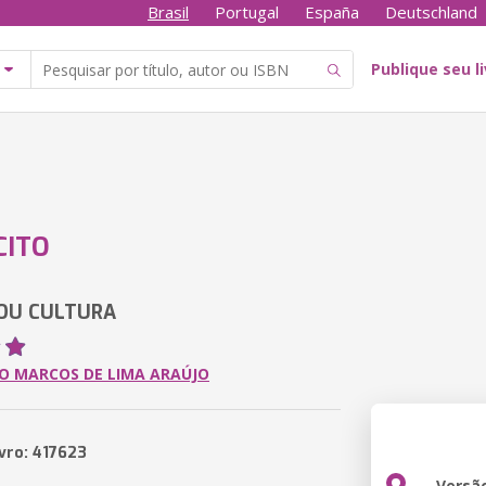
Brasil
Portugal
España
Deutschland
Publique seu l
CITO
OU CULTURA
O MARCOS DE LIMA ARAÚJO
ivro: 417623
Versã