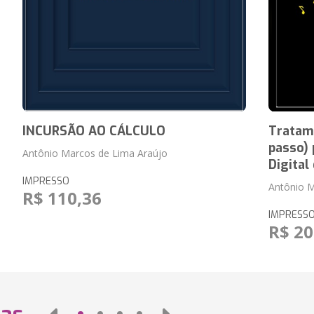
INCURSÃO AO CÁLCULO
Tratame
passo)
Antônio Marcos de Lima Araújo
Digital
IMPRESSO
Antônio M
R$ 110,36
IMPRESS
R$ 20