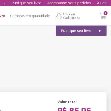
-
Publique seu livro
Acompanhe seus pedidos
Ajuda
0
Entre ou
ivro
Compras em quantidade
Cadastre-se
Publique seu livro
Valor total:
o