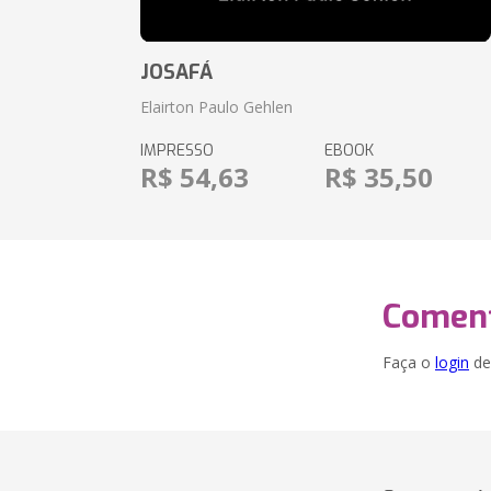
JOSAFÁ
Elairton Paulo Gehlen
IMPRESSO
EBOOK
R$ 54,63
R$ 35,50
Coment
Faça o
login
dei