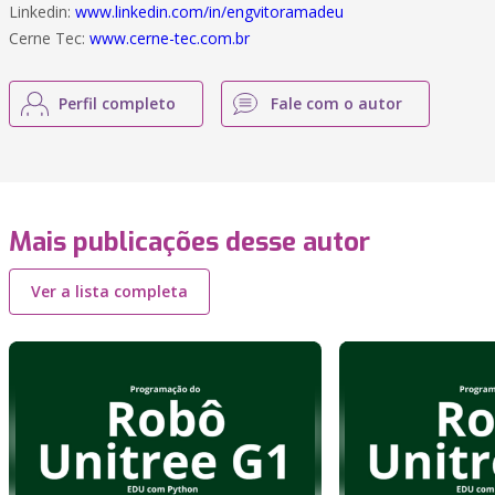
Linkedin:
www.linkedin.com/in/engvitoramadeu
Cerne Tec:
www.cerne-tec.com.br
Perfil completo
Fale com o autor
Mais publicações desse autor
Ver a lista completa