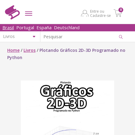
0
Entre ou
Cadastre-se
Brasil
Portugal
España
Deutschland
Home
/
Livros
/
Plotando Gráficos 2D-3D Programado no
Python