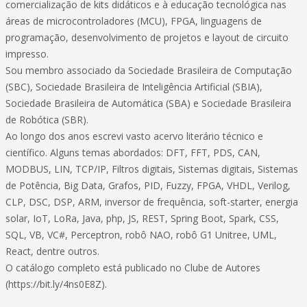
comercialização de kits didáticos e à educação tecnológica nas
áreas de microcontroladores (MCU), FPGA, linguagens de
programação, desenvolvimento de projetos e layout de circuito
impresso.
Sou membro associado da Sociedade Brasileira de Computação
(SBC), Sociedade Brasileira de Inteligência Artificial (SBIA),
Sociedade Brasileira de Automática (SBA) e Sociedade Brasileira
de Robótica (SBR).
Ao longo dos anos escrevi vasto acervo literário técnico e
científico. Alguns temas abordados: DFT, FFT, PDS, CAN,
MODBUS, LIN, TCP/IP, Filtros digitais, Sistemas digitais, Sistemas
de Potência, Big Data, Grafos, PID, Fuzzy, FPGA, VHDL, Verilog,
CLP, DSC, DSP, ARM, inversor de frequência, soft-starter, energia
solar, IoT, LoRa, Java, php, JS, REST, Spring Boot, Spark, CSS,
SQL, VB, VC#, Perceptron, robô NAO, robô G1 Unitree, UML,
React, dentre outros.
O catálogo completo está publicado no Clube de Autores
(https://bit.ly/4ns0E8Z).