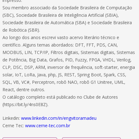
impresso.
Sou membro associado da Sociedade Brasileira de Computação
(SBC), Sociedade Brasileira de Inteligência Artificial (SBIA),
Sociedade Brasileira de Automática (SBA) e Sociedade Brasileira
de Robótica (SBR).
Ao longo dos anos escrevi vasto acervo literário técnico e
científico. Alguns temas abordados: DFT, FFT, PDS, CAN,
MODBUS, LIN, TCP/IP, Filtros digitais, Sistemas digitais, Sistemas
de Potência, Big Data, Grafos, PID, Fuzzy, FPGA, VHDL, Verilog,
CLP, DSC, DSP, ARM, inversor de frequência, soft-starter, energia
solar, IoT, LoRa, Java, php, JS, REST, Spring Boot, Spark, CSS,
SQL, VB, VC#, Perceptron, robô NAO, robô G1 Unitree, UML,
React, dentre outros.
O catálogo completo está publicado no Clube de Autores
(https://bit.ly/4ns0E8Z).
Linkedin:
www.linkedin.com/in/engvitoramadeu
Cerne Tec:
www.cerne-tec.com.br