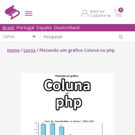
0
Entre ou
Cadastre-se
Brasil
Portugal
España
Deutschland
Home
/
Livros
/
Plotando um gráfico Coluna no php