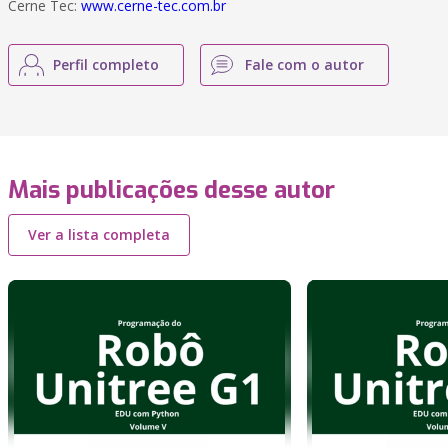
Cerne Tec:
www.cerne-tec.com.br
Perfil completo
Fale com o autor
Mais publicações desse autor
Ver a lista completa