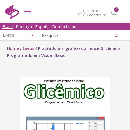
0
Entre ou
Cadastre-se
Brasil
Portugal
España
Deutschland
Home
/
Livros
/
Plotando um gráfico do índice Glicêmico
Programado em Visual Basic