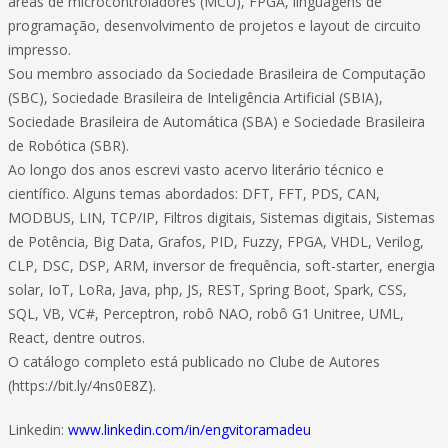
áreas de microcontroladores (MCU), FPGA, linguagens de
programação, desenvolvimento de projetos e layout de circuito
impresso.
Sou membro associado da Sociedade Brasileira de Computação
(SBC), Sociedade Brasileira de Inteligência Artificial (SBIA),
Sociedade Brasileira de Automática (SBA) e Sociedade Brasileira
de Robótica (SBR).
Ao longo dos anos escrevi vasto acervo literário técnico e
científico. Alguns temas abordados: DFT, FFT, PDS, CAN,
MODBUS, LIN, TCP/IP, Filtros digitais, Sistemas digitais, Sistemas
de Potência, Big Data, Grafos, PID, Fuzzy, FPGA, VHDL, Verilog,
CLP, DSC, DSP, ARM, inversor de frequência, soft-starter, energia
solar, IoT, LoRa, Java, php, JS, REST, Spring Boot, Spark, CSS,
SQL, VB, VC#, Perceptron, robô NAO, robô G1 Unitree, UML,
React, dentre outros.
O catálogo completo está publicado no Clube de Autores
(https://bit.ly/4ns0E8Z).
Linkedin:
www.linkedin.com/in/engvitoramadeu