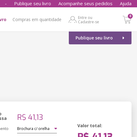
-
Publique seu livro
Acompanhe seus pedidos
Ajuda
0
Entre ou
ivro
Compras em quantidade
Cadastre-se
Publique seu livro
o
R$ 41,13
ssa
Valor total:
ento