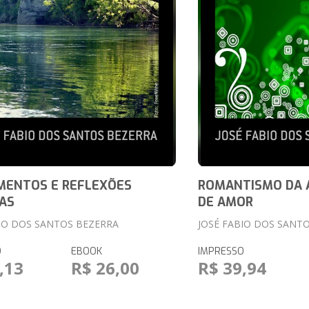
MENTOS E REFLEXÕES
ROMANTISMO DA A
AS
DE AMOR
BIO DOS SANTOS BEZERRA
JOSÉ FABIO DOS SANT
O
EBOOK
IMPRESSO
,13
R$ 26,00
R$ 39,94