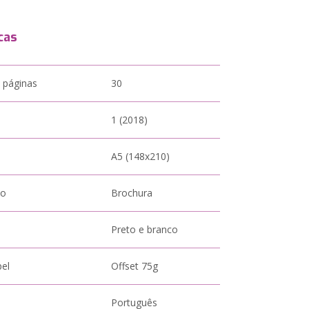
cas
 páginas
30
1 (2018)
A5 (148x210)
to
Brochura
Preto e branco
pel
Offset 75g
Português