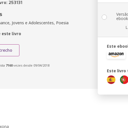
vro: 253131
s
Versã
eboo
ance, Jovens e Adolescentes, Poesia
L
 este livro
Este eboo
trecho
ista
7160
vezes desde 09/04/2018
Este livr
ixona