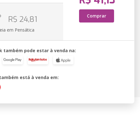
R$ 41,13
o
Comprar
R$ 24,81
k
eia em Pensática
k também pode estar à venda na:
o também está à venda em: