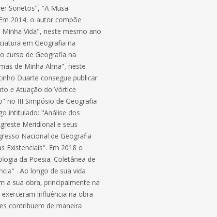
ver Sonetos", "A Musa
. Em 2014, o autor compõe
e Minha Vida", neste mesmo ano
nciatura em Geografia na
 curso de Geografia na
emas de Minha Alma", neste
tinho Duarte consegue publicar
ento e Atuação do Vórtice
" no III Simpósio de Geografia
o intitulado: "Análise dos
greste Meridional e seus
ngresso Nacional de Geografia
as Existenciais". Em 2018 o
logia da Poesia: Coletânea de
cia" . Ao longo de sua vida
am a sua obra, principalmente na
s exerceram influência na obra
ores contribuem de maneira