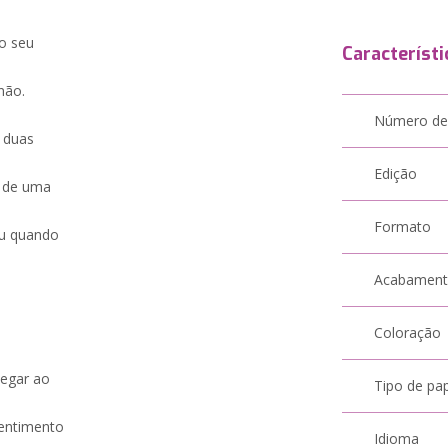
o seu
Característi
não.
Número de
 duas
Edição
 de uma
Formato
ou quando
Acabamen
Coloração
hegar ao
Tipo de pa
sentimento
Idioma