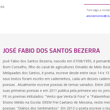
tos
Tem algo a reclam
atendimento@cl
JOSÉ FABIO DOS SANTOS BEZERRA
José Fabio dos Santos Bezerra, nascido em 07/08/1995, é pernamb
Bom Conselho, filho do casal de agricultores Erinaldo de Melo Bez
Melquiades dos Santos, é poeta, escreve desde entre seus 14 e 15
seus textos foram escrito em caderninhos, cada um desses cader
poesias . Atualmente escreve poesias de temas variados. Entre 
suas primeiras poesias e em 2011 publica pela primeira vez no jo
PE os poemas intitulados: "Vento que Venta lá Fora" e "Palavrinhas
Ensino Médio na Escola: EREM Frei Caetano de Messina, neste me
poesias: "Diários dos Sentimentos". Em 2013 o poeta escreve o t