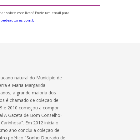
ar sobre este livro? Envie um email para
ubedeautores.com.br
ucano natural do Município de
erra e Maria Margarida
 anos, a grande maioria dos
nos é chamado de coleção de
2009 e 2010 começou a compor
rnal A Gazeta de Bom Conselho-
 Carinhosa". Em 2012 inicia o
smo ano conclui a coleção de
eatro poético "Sonho Dourado de