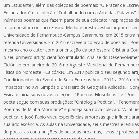
um Estudante", além das coleções de poemas: "O Prazer de Escre
Encantadora" e a coleção "Trabalhando com a Arte das Palavras"
inúmeros poemas que fazem parte de sua coleção: "Inspirações d
o compositor conclui o Ensino Médio e presta vestibular para Lice
Universidade de Pernambuco-Campus Garanhuns, em 2015 entra no
referida Universidade. Em 2016 escreve a coleção de poesias: "Po
mesmo ano o autor com a orientação da professora Cristiana Cou
o seu primeiro artigo científico intitulado: Análise do Desenvolvim
Ciclônico em Janeiro de 2016 no Agreste Meridional de Pernambuco
Física do Nordeste - Caicó/RN. Em 2017 publica o seu segundo artig
Condicionantes do Evento de Seca Entre os Anos 2011 a 2016 no A
Impactos" no XVII Simpósio Brasileiro de Geografia Aplicada, I Co
Física e inicia suas novas coleções: "Poemas Filosóficos " e "Poesi
poeta segue com suas produções: "Ontologia Poética", "Fenomeno
Poemas de Minha Mocidade" e planeja sua nova coleção: "A Influên
poética, o José Fabio viveu experiências amorosas que influenciar
sua adolescência. As aulas na Universidade, seus mestres e leitura
do poeta, as contribuições de pessoas próximas, livros e profess