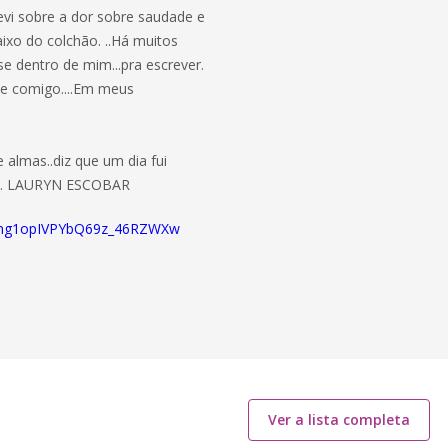
crevi sobre a dor sobre saudade e
ixo do colchão. ..Há muitos
e dentro de mim...pra escrever.
se comigo....Em meus
e almas..diz que um dia fui
da ... LAURYN ESCOBAR
UCng1opIVPYbQ69z_46RZWXw
Ver a lista completa