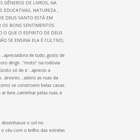
OS GÊNEROS DE LIVROS, NA
S EDUCATIVAS, NATUREZA ,
 DE DEUS SANTO ESTÁ EM
R OS BONS SENTIMENTOS
O O QUE O ESPIRITO DE DEUS
O SE ENSINA ELA É CULTIVO,
..apreciadora de tudo..gosto de
doro dirigir. .”moto” na rodovia
sto só de ir. ..aprecio a
. .árvores. ..adoro as ruas da
do como se constroem belas casas.
r livre..caminhar pelas ruas..e
se desenhasse o sol no
 o céu com o brilho das estrelas