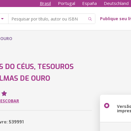
Brasil
Portugal
España
Deutschland
Publique seu l
E OURO
S DO CÉUS, TESOUROS
LMAS DE OURO
 ESCOBAR
Versã
impre
ivro: 539991