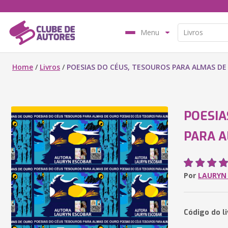
Menu
Home
/
Livros
/
POESIAS DO CÉUS, TESOUROS PARA ALMAS D
POESIA
PARA A
Por
LAURYN
Código do l