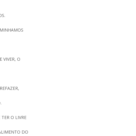
R
OS.
CAMINHAMOS
 VIVER, O
 REFAZER,
.
 TER O LIVRE
 ALIMENTO DO