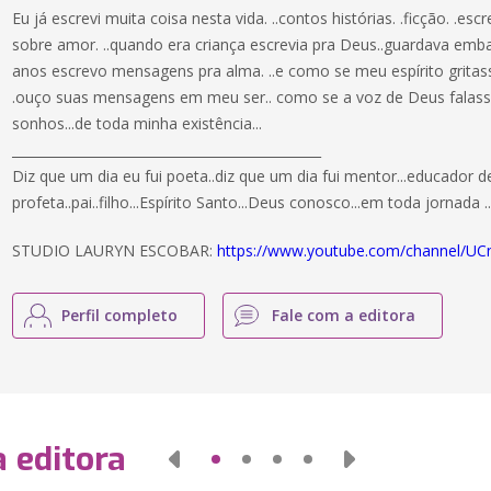
Eu já escrevi muita coisa nesta vida. ..contos histórias. .ficção. .es
sobre amor. ..quando era criança escrevia pra Deus..guardava emba
anos escrevo mensagens pra alma. ..e como se meu espírito gritass
.ouço suas mensagens em meu ser.. como se a voz de Deus falas
sonhos...de toda minha existência...
_______________________________________________
Diz que um dia eu fui poeta..diz que um dia fui mentor...educador d
profeta..pai..filho...Espírito Santo...Deus conosco...em toda jorna
STUDIO LAURYN ESCOBAR:
https://www.youtube.com/channel/
Perfil completo
Fale com a editora
 editora