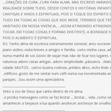
....ORAÇÕES DE CURA...CURA PARA ALMA, MAS ESCREVO VARIAD
REALIDADE SOBRE TUDO, DESDE CONTOS E HISTÓRIAS INFANTI
CANTIGAS E HINOS E ESPIRITUAIS, POIS O TOQUE DO ESPIRITO
TUDO EM TODAS AS COISAS QUE NOS MOVE, TEREMOS QUE TE
HABITADO EM NOSSA VIVENCIA, ....ASSIM ATINGINDO ATINGIND
TOCAR, EM TODAS COISAS E FORMAS EXISTENTE, A BONDADE NÃ
POIS O ALIMENTO É ESPIRITUAL.
EU: Tenho alma de escritora extremamente sensível, amo escrever .
piano violino..visita breves a amigos e família. .curto minha casa...a
numa manhã de sol..Gosto de viajar mas não de ficar nos lugares. Go
natureza..adoro casas antigas...adoro simplicidade...pássaros. ..Mato
cidade..MUITOS... carros buzina..rodovia...prédios altos...Acho lin
..edifícios..gosto de me sentar num café numa rua movimentada ao a
parques. ..Sou assim uma apreciadora.
__________________________________________
Sinto a voz de Deus que canta dentro de mi alma.
..e produz mensagens como se faz brotar .....brotar.... vida...como 
amanhecer..e beijasse a lua quando anoitecer..enchesse de orvalho
__________________________________________