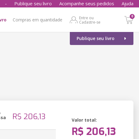
-
Publique seu livro
Acompanhe seus pedidos
Ajuda
0
Entre ou
ivro
Compras em quantidade
Cadastre-se
Publique seu livro
o
R$ 206,13
ssa
Valor total:
R$ 206,13