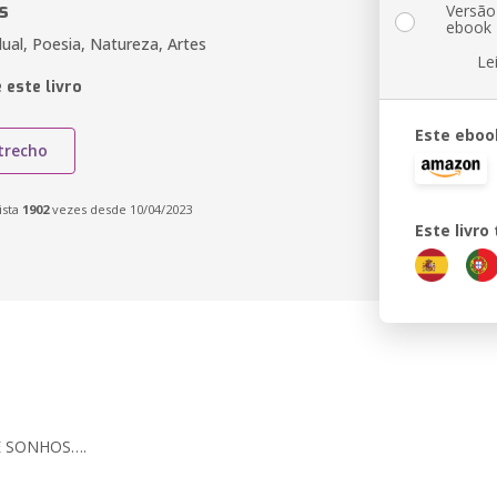
s
Versão
ebook
idual, Poesia, Natureza, Artes
Le
 este livro
Este eboo
trecho
ista
1902
vezes desde 10/04/2023
Este livr
E SONHOS….